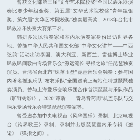
曾获文化部第三届“文华艺术院校奖”全国民族乐器演
奏比赛少年组金奖、第五届“文华艺术院校奖”青年组银
奖、第六届“文华艺术院校奖”独奏最高奖、2018年台北市
民族器乐协奏大赛第三名。
韩妍多次以独奏家和室内乐演奏家身份出访世界各
地。曾随中华人民共和国文化部“中华文化讲堂——中西
弦韵”活动出访泰国、澳大利亚、新西兰。雷佳博士毕业
民族民间歌曲专场音乐会“源远流长 寻根之旅”任琵琶独奏
演员。台湾省台北市“珠落玉盘”琵琶音乐会独奏；参与国
内著名摇滚乐队“布衣乐队”全国巡演上海站任特邀琵琶独
奏演员。曾与上海爱乐交响乐团合作首演琵琶与乐队作品
《旷野树影‖》。2020“谭盾——青岛音药周”杭盖乐队与交
响乐专场音乐会特邀琵琶演奏家等。
曾受邀参加中央电视台《风华国乐》录制、北京电视
台《跨界歌王》录制。录制并出版琵琶室内乐专辑《邂
逅》《弹指之间》。