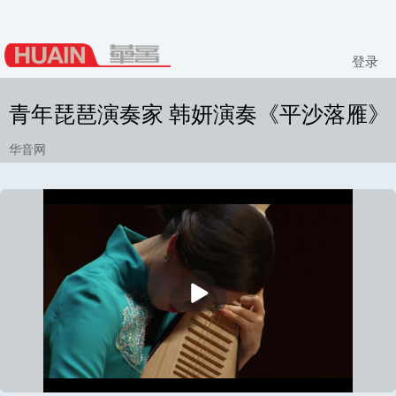
登录
青年琵琶演奏家 韩妍演奏《平沙落雁》
华音网
播
放