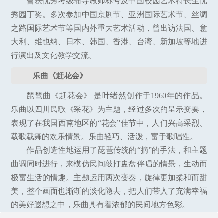
曾获优秀考级辅导教师称号及中国校园艺术特长生优
秀园丁奖。多次参加中国京剧节、亚洲国际艺术节、丝绸
之路国际艺术节等国内外重大艺术活动，曾出访法国、意
大利、维也纳、日本、韩国、香港、台湾、新加坡等地进
行演出及文化教学交流。
乐曲《赶花会》
琵琶曲《赶花会》 是叶绪然创作于1960年的作品。
乐曲以四川民歌《采花》为主题，经过多次的呈示变奏，
表现了在我国西南地区的“花会”佳节中，人们兴高采烈、
载歌载舞的欢乐情景。乐曲轻巧、活泼，富于歌唱性。
作品创造性地运用了琵琶传统的“摘”的手法，和主题
曲调同时进行，来模仿民间敲打盅盘伴唱的情景，生动而
极富生活的情趣。主题运用两次变奏，旋律更加柔和而甜
美，整个画面也渐渐的淡化隐去，把人们带入了充满幸福
的美好遐想之中，乐曲具有着浓郁的民间地方色彩。