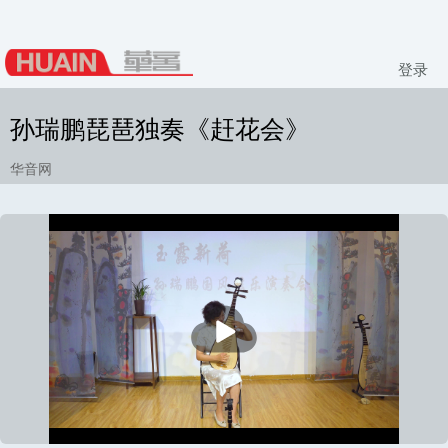
登录
孙瑞鹏琵琶独奏《赶花会》
华音网
播
放