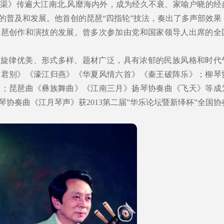
渠》传遍大江南北,风靡海内外，成为经久不衰、家喻户晓的经
的普及和发展。他首创的琵琶“四指轮”技法，奏出了多声部效果
琵琶创作和演技的发展。曾多次参加由党和国家领导人出席的全
品旋律优美、形式多样、题材广泛，具有浓郁的民族风格和时代
昭君别》《濠江归燕》《华夏风情六首》《秦王破阵乐》；柳琴
》；琵琶曲《彝族舞曲》《江南三月》扬琴协奏曲《飞天》等成
协奏曲《江月琴声》获2013第二届”华乐论坛暨新绎杯”全国协