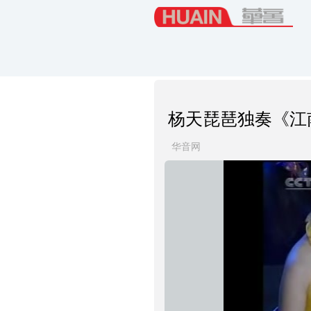
杨天琵琶独奏《江
华音网