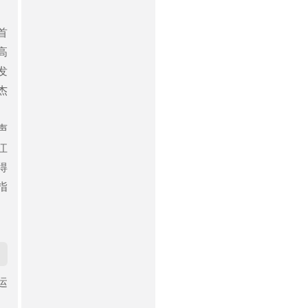
首
高
发
杰
声
江
得
指
运