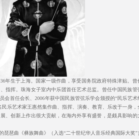
936年生于上海。国家一级作曲，享受国务院政府特殊津贴。曾
导、指挥。珠海女子室内中乐团首任艺术总监。曾任中国民族管
员会首任会长、2006年获中国民族管弦乐学会颁授的“民乐艺术
名民乐艺术家王惠然集作曲、指挥、演奏、教育、乐改于一身，
发展、创新上作出很大贡献，在海内外享有盛誉，是颇具影响的
的琵琶曲《彝族舞曲》（入选“二十世纪华人音乐经典国际大奖”