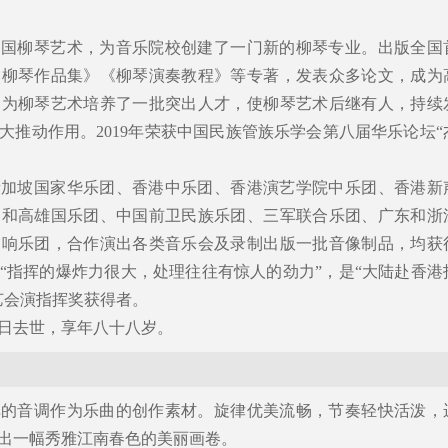
中国柳琴艺术，为音乐院校创建了一门新的柳琴专业。出版全国
然柳琴作品集》《柳琴演奏教程》等专著，发表众多论文，成为
。为柳琴艺术培养了一批突出人才，使柳琴艺术后继有人，持续
大推动作用。2019年荣获中国民族管族乐学会第八届华乐论坛“
新加坡国家华乐团、香港中乐团、香港演艺学院中乐团、香港新
团和高雄国乐团、中国前卫民族乐团、三军联合乐团、广东和浙
交响乐团，合作演出各类音乐会及录制出版一批音像制品，均获
“指挥的爆炸力很大，处理往往有惊人的劲力”，是“大陆赴香港
艺会演指挥奖获得者。
月6日去世，享年八十八岁。
弹的音调作为乐曲的创作素材。旋律优美流畅，节奏轻快活泼，
出一幅秀雅江南春色的美丽画卷。