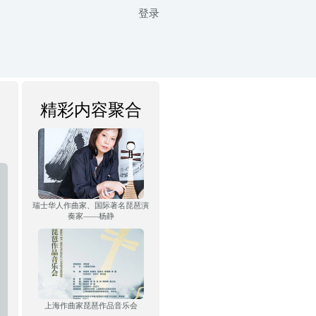
登录
精彩内容聚合
瑞士华人作曲家、国际著名琵琶演
奏家——杨静
上海作曲家琵琶作品音乐会