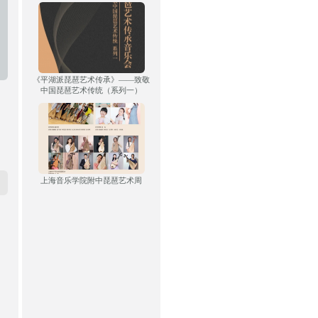
《平湖派琵琶艺术传承》——致敬
中国琵琶艺术传统（系列一）
上海音乐学院附中琵琶艺术周