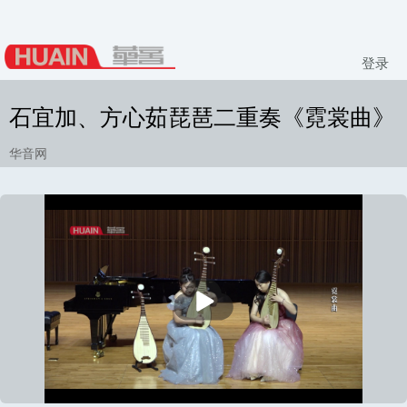
登录
石宜加、方心茹琵琶二重奏《霓裳曲》
华音网
播
放