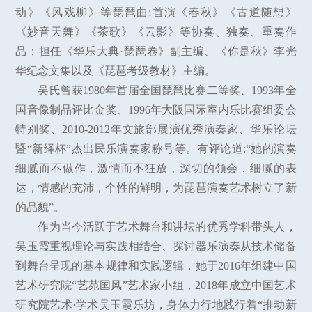
动》《风戏柳》等琵琶曲;首演《春秋》《古道随想》
《妙音天舞》《茶歌》《云影》等协奏、独奏、重奏作
品；担任《华乐大典·琵琶卷》副主编、《你是秋》李光
华纪念文集以及《琵琶考级教材》主编。
吴氏曾获1980年首届全国琵琶比赛二等奖、1993年全
国音像制品评比金奖、1996年大阪国际室内乐比赛组委会
特别奖、2010-2012年文旅部展演优秀演奏家、华乐论坛
暨“新绎杯”杰出民乐演奏家称号等。有评论道:“她的演奏
细腻而不做作，激情而不狂放，深切的领会，细腻的表
达，情感的充沛，个性的鲜明，为琵琶演奏艺术树立了新
的品貌”。
作为当今活跃于艺术舞台和讲坛的优秀学科带头人，
吴玉霞重视理论与实践相结合、探讨器乐演奏从技术储备
到舞台呈现的基本规律和实践逻辑，她于2016年组建中国
艺术研究院“艺苑国风”艺术家小组，2018年成立中国艺术
研究院艺术·学术吴玉霞乐坊，身体力行地践行着“推动新