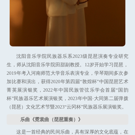
沈阳音乐学院民族器乐系2023级琵琶演奏专业研究
生，师从沈阳音乐学院田甜副教授。12岁开始学习琵琶，
2019年考入河南师范大学音乐表演专业，学琴期间多次参
加比赛和演出，获得2020年第四届“敦煌杯”中国琵琶艺术
菁英展演银奖，2022年中国民族管弦乐学会首届“国韵
杯”民族器乐艺术展演银奖，2023年中国·大同第二届弹拨
（琵琶）文化艺术节暨2023“云冈杯”民族器乐展演银奖。
乐曲《霓裳曲（琵琶重奏）》
这是一首经典的民间乐曲，具有深厚的文化底蕴，在