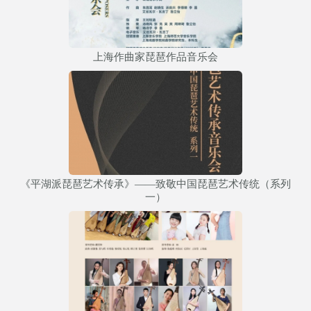
上海作曲家琵琶作品音乐会
《平湖派琵琶艺术传承》——致敬中国琵琶艺术传统（系列
一）