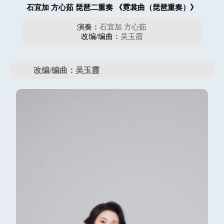
石宜加 方心茹 琵琶二重奏 《霓裳曲（琵琶重奏）》
演奏：
石宜加
方心茹
改编/编曲：
吴玉霞
改编/编曲：吴玉霞