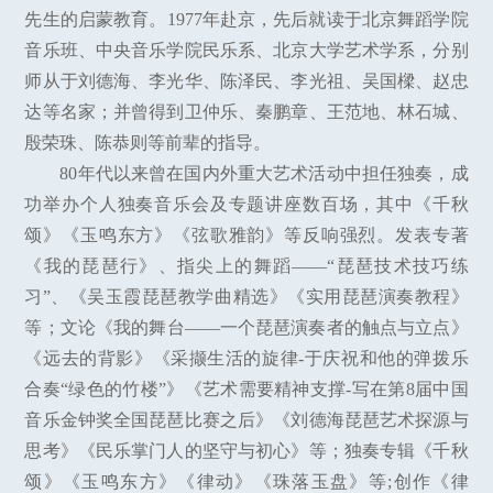
先生的启蒙教育。1977年赴京，先后就读于北京舞蹈学院
音乐班、中央音乐学院民乐系、北京大学艺术学系，分别
师从于刘德海、李光华、陈泽民、李光祖、吴国樑、赵忠
达等名家；并曾得到卫仲乐、秦鹏章、王范地、林石城、
殷荣珠、陈恭则等前辈的指导。
80年代以来曾在国内外重大艺术活动中担任独奏，成
功举办个人独奏音乐会及专题讲座数百场，其中《千秋
颂》《玉鸣东方》《弦歌雅韵》等反响强烈。发表专著
《我的琵琶行》、指尖上的舞蹈——“琵琶技术技巧练
习”、《吴玉霞琵琶教学曲精选》《实用琵琶演奏教程》
等；文论《我的舞台——一个琵琶演奏者的触点与立点》
《远去的背影》《采撷生活的旋律-于庆祝和他的弹拨乐
合奏“绿色的竹楼”》《艺术需要精神支撑-写在第8届中国
音乐金钟奖全国琵琶比赛之后》《刘德海琵琶艺术探源与
思考》《民乐掌门人的坚守与初心》等；独奏专辑《千秋
颂》《玉鸣东方》《律动》《珠落玉盘》等;创作《律