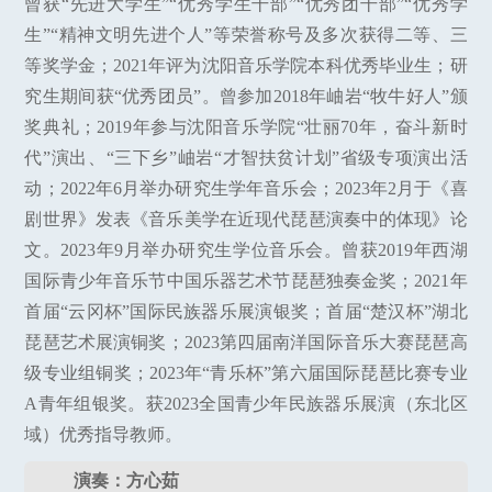
曾获“先进大学生”“优秀学生干部”“优秀团干部”“优秀学
生”“精神文明先进个人”等荣誉称号及多次获得二等、三
等奖学金；2021年评为沈阳音乐学院本科优秀毕业生；研
究生期间获“优秀团员”。曾参加2018年岫岩“牧牛好人”颁
奖典礼；2019年参与沈阳音乐学院“壮丽70年，奋斗新时
代”演出、“三下乡”岫岩“才智扶贫计划”省级专项演出活
动；2022年6月举办研究生学年音乐会；2023年2月于《喜
剧世界》发表《音乐美学在近现代琵琶演奏中的体现》论
文。2023年9月举办研究生学位音乐会。曾获2019年西湖
国际青少年音乐节中国乐器艺术节琵琶独奏金奖；2021年
首届“云冈杯”国际民族器乐展演银奖；首届“楚汉杯”湖北
琵琶艺术展演铜奖；2023第四届南洋国际音乐大赛琵琶高
级专业组铜奖；2023年“青乐杯”第六届国际琵琶比赛专业
A青年组银奖。获2023全国青少年民族器乐展演（东北区
域）优秀指导教师。
演奏：方心茹