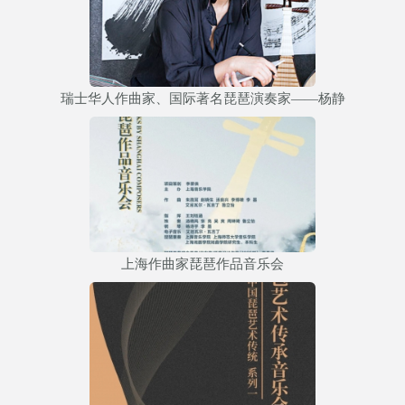
瑞士华人作曲家、国际著名琵琶演奏家——杨静
上海作曲家琵琶作品音乐会