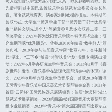
考入沈阳音乐学院大连分院民乐系，师从赵毅帆老师。曾
先后得到过中国民族管弦乐学会琵琶专业委员会会长陈
音、著名琵琶教育家、演奏家刘刚教授的指点。本科期间
曾获“先进大学生”“优秀学生干部”“优秀团干部”“优秀学
生”“精神文明先进个人”等荣誉称号及多次获得二等、三
等奖学金；2021年评为沈阳音乐学院本科优秀毕业生；研
究生期间获“优秀团员”。曾参加2018年岫岩“牧牛好人”颁
奖典礼；2019年参与沈阳音乐学院“壮丽70年，奋斗新时
代”演出、“三下乡”岫岩“才智扶贫计划”省级专项演出活
动；2022年6月举办研究生学年音乐会；2023年2月于《喜
剧世界》发表《音乐美学在近现代琵琶演奏中的体现》论
文。2023年9月举办研究生学位音乐会。曾获2019年西湖
国际青少年音乐节中国乐器艺术节琵琶独奏金奖；2021年
首届“云冈杯”国际民族器乐展演银奖；首届“楚汉杯”湖北
琵琶艺术展演铜奖；2023第四届南洋国际音乐大赛琵琶高
级专业组铜奖；2023年“青乐杯”第六届国际琵琶比赛专业