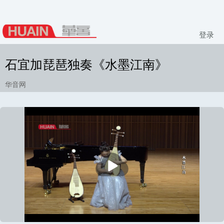
登录
石宜加琵琶独奏《水墨江南》
华音网
播
放