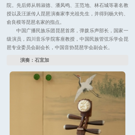
院。先后师从韩淑德、潘凤鸣、王范地、林石城等著名教
授以及汪派传人琵琶演奏家李光祖先生，并得到杨大钧、
俞良模等琵琶名家的指点。
中国广播民族乐团琵琶首席，弹拨乐声部长，国家一
级演员，四川音乐学院客座教授，中国民族管弦乐学会琵
琶专业委员会副会长，中国音协琵琶学会副会长。
演奏：石宜加