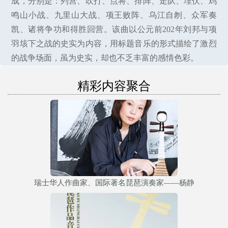
成，分别是：列营、吹打、点将、排阵、走队、埋伏、鸡
鸣山小战、九里山大战、项王败阵、乌江自刎、众军奏
凯、诸将争功和得胜回营。该曲以公元前202年刘邦与项
羽垓下之战的史实为内容，用标题音乐的形式描绘了激烈
的战争场面，虽为史实，却也不乏丰富的感情色彩。
精彩内容聚合
瑞士华人作曲家、国际著名琵琶演奏家——杨静