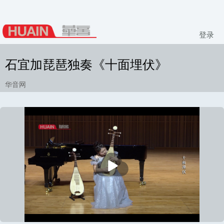
登录
石宜加琵琶独奏《十面埋伏》
华音网
播
放