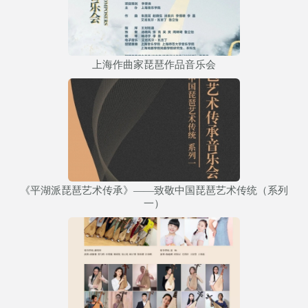
上海作曲家琵琶作品音乐会
《平湖派琵琶艺术传承》——致敬中国琵琶艺术传统（系列
一）