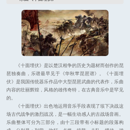
《十面埋伏》是以楚汉相争的历史为题材而创作的琵
琶独奏曲，乐谱最早见于《华秋苹琵琶谱》。《十面埋
伏》是我国传统器乐作品中大型琵琶武曲的代表作，乐曲
内容的壮丽辉煌，风格的雄伟奇特，在古典音乐中是罕见
的。
《十面埋伏》出色地运用音乐手段表现了垓下决战这
场古代战争的激烈战况，是一幅生动感人的古战场音画。
乐曲整体可分为三部分，由十三段带有小标题的段落构