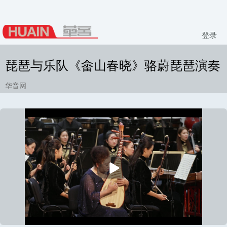
登录
琵琶与乐队《畲山春晓》骆蔚琵琶演奏
华音网
播
放