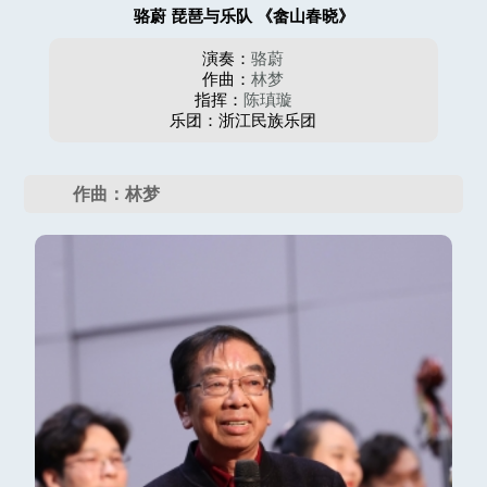
骆蔚 琵琶与乐队 《畲山春晓》
演奏：
骆蔚
作曲：
林梦
指挥：
陈瑱璇
乐团：浙江民族乐团
作曲：林梦