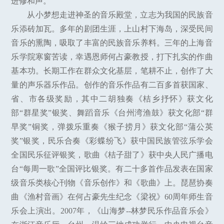
进修和声。
从小梦想走进神圣的音乐殿堂，立志为我国的民族音
乐添砖加瓦。多年的剧团生涯，上山村下海岛，深受民间
音乐的熏陶，吸取了丰富的民族音乐养料。三年的上海音
乐学院寒窗苦读，幸遇恩师何占豪教授，打下扎实的作曲
基本功。长期工作在群众文化基层，笔耕不止，创作了大
量的声乐器乐作品。创作的音乐作品有二百多首获国家、
省、市各级奖励，其中二胡独奏《桔乡抒怀》获文化
部“群星奖”银奖、舞蹈音乐《台州湾渔鼓》获文化部“群
早奖”铜奖，弹拨乐重奏《猴子捞月》获文化部“蒲公英
奖”银奖，民乐合奏《彩蝶纷飞》获中国民族管弦乐学会
全国民乐征评银奖，歌曲《桔子甜了》获中央人民广播电
台“每周一歌”全国评比银奖。有二十多首作品发表在国家
级音乐类核心刊物《音乐创作》和《歌曲》上。琵琶协奏
曲《渔村音画》在何占豪先生纪念《梁祝》60周年师生音
乐会上演出。2007年，《山海梦--林梦民乐作品音乐会》