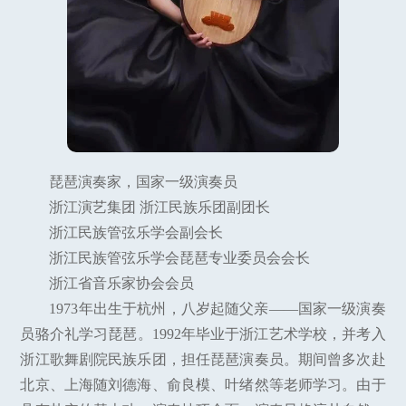
琵琶演奏家，国家一级演奏员
浙江演艺集团 浙江民族乐团副团长
浙江民族管弦乐学会副会长
浙江民族管弦乐学会琵琶专业委员会会长
浙江省音乐家协会会员
1973年出生于杭州，八岁起随父亲——国家一级演奏
员骆介礼学习琵琶。1992年毕业于浙江艺术学校，并考入
浙江歌舞剧院民族乐团，担任琵琶演奏员。期间曾多次赴
北京、上海随刘德海、俞良模、叶绪然等老师学习。由于