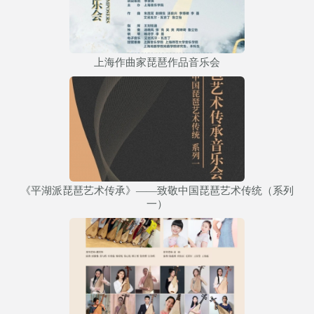
上海作曲家琵琶作品音乐会
《平湖派琵琶艺术传承》——致敬中国琵琶艺术传统（系列
一）