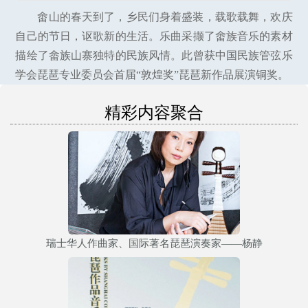
畬山的春天到了，乡民们身着盛装，载歌载舞，欢庆
自己的节日，讴歌新的生活。乐曲采撷了畬族音乐的素材
描绘了畲族山寨独特的民族风情。此曾获中国民族管弦乐
学会琵琶专业委员会首届“敦煌奖”琵琶新作品展演铜奖。
精彩内容聚合
瑞士华人作曲家、国际著名琵琶演奏家——杨静