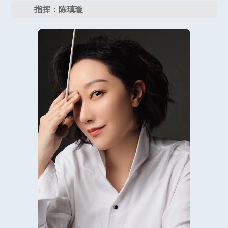
指挥：陈瑱璇