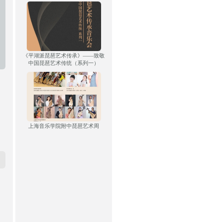
《平湖派琵琶艺术传承》——致敬
中国琵琶艺术传统（系列一）
上海音乐学院附中琵琶艺术周