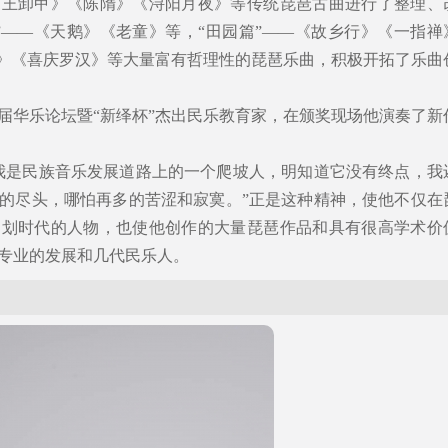
霸王卸甲》《陈隋》《浔阳月夜》等传统琵琶古曲进行了整理、
”――《天鹅》《老童》等，“田园篇”――《故乡行》《一指禅
音》《喜庆罗汉》等大量富有哲理性的琵琶乐曲，积极开拓了乐曲
八届华乐论坛暨“新绎杯”杰出民乐教育家，在颁奖现场他演奏了新
我是民族音乐发展道路上的一个爬坡人，明知道它没有终点，我
的尽头，哪怕再多的苦涩和寂寞。”正是这种精神，使他不仅在
为划时代的人物，也使他创作的大量琵琶作品和具有很高学术价
专业的发展和几代民乐人。