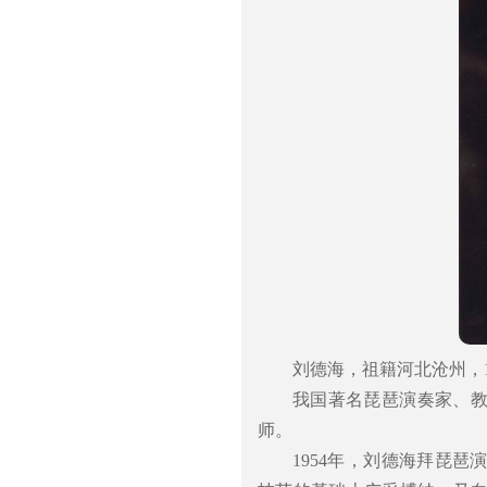
刘德海，祖籍河北沧州，19
我国著名琵琶演奏家、
师。
1954年，刘德海拜琵琶