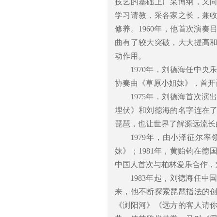
技艺的基础上广采博纳，又
学习请教，采各家之长，兼
修养。1960年，他首次演
曲有了较大突破，大大提高
动作用。
1970年，刘德海任中央
协奏曲《草原小姐妹》，首开
1975年，刘德海首次
埋伏》和刘德海的名字连在
琵琶，也让世界了解源远流长
1979年，由小泽征尔
妹》；1981年，黄贻钧在
中国人首次与柏林爱乐合作，
1983年起，刘德海任
来，他不断探索琵琶指法的
《浏阳河》《远方的客人请