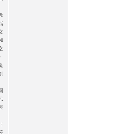
数
指
文
和
之
》
道
副
国
民
表
讨
苑