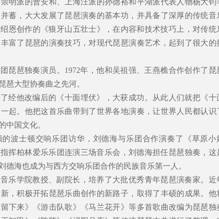
向崇明派的曹安和、上海汪派的孙德裕和平湖派代表人物杨大钧
收并蓄，大大发展了琵琶演奏的基本功，并具备了深厚的传统音
奏吕绍恩创作的《狼牙山五壮士》，在内容和技术技巧上，对传统
和丰富了琵琶的演奏技巧，对现代琵琶演奏艺术，起到了很大的
乐团琵琶独奏演员。1972年，他和吴祖强、王燕樵合作创作了琵
琵琶大型协奏曲之先河。
演出了经他改编后的《十面埋伏》，大获成功。从此人们就把《十
了一起。他把这首乐曲带到了世界各地演奏，让世界人民都认识
的中国文化。
率领的波士顿交响乐团访华，刘德海与乐团合作演奏了《草原小
德国指挥柏林爱乐乐团连演三场音乐会，刘德海担任琵琶独奏，这
刘德海也成为与西方交响乐团合作的民族音乐第一人。
中国音乐学院教授、副院长，培养了大批优秀青年琵琶演奏家。近
创新，积极开拓琵琶乐曲创作的新路子，取得了丰硕的成果。他
你留下来》《游击队歌》《马兰花开》等多首歌曲改编为琵琶独