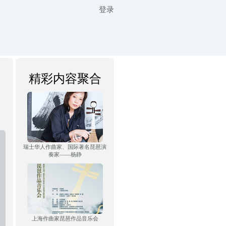
登录
精彩内容聚合
瑞士华人作曲家、国际著名琵琶演
奏家——杨静
上海作曲家琵琶作品音乐会