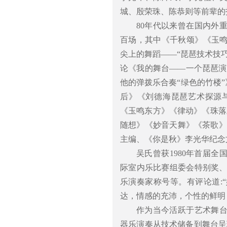
城、殷荣珠、陈恭则等前辈的
80年代以来曾在国内外
百场，其中《千秋颂》《玉
尖上的舞蹈——“琵琶技术技
论《我的舞台——一个琵琶演
他的弹拨乐合奏“绿色的竹楼
后》《刘德海琵琶艺术探源
《玉鸣东方》《律动》《珠落
随想》《妙音天舞》《茶歌》
主编、《你是秋》李光华纪念
吴氏曾获1980年首届全
际室内乐比赛组委会特别奖、2
乐演奏家称号等。有评论道:
达，情感的充沛，个性的鲜明
作为当今活跃于艺术舞
器乐演奏从技术储备到舞台呈