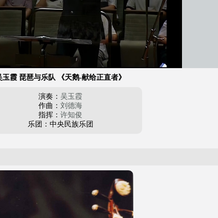
吴玉霞 琵琶与乐队 《天鹅-献给正直者》
演奏：
吴玉霞
作曲：
刘德海
指挥：
许知俊
乐团：中央民族乐团