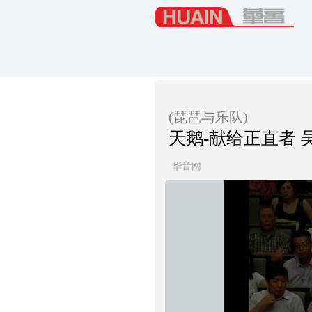
(琵琶与乐队)
天鹅-献给正直者 
华音网