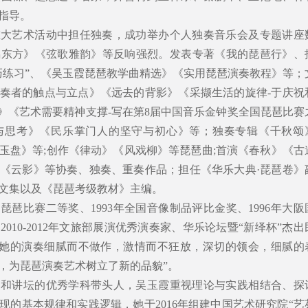
指导。
重大艺术活动中担任独奏，成功举办个人独奏音乐会及专题讲座
鸣东方》《弦歌雅韵》等反响强烈。发表专著《我的琵琶行》、
巧练习”、《吴玉霞琵琶教学曲精选》《实用琵琶演奏教程》等；
奏者的触点与立点》《远去的背影》《采撷生活的旋律-于庆祝
”》《艺术需要精神支撑-写在第8届中国音乐金钟奖全国琵琶比赛
与思考》《民乐掌门人的坚守与初心》等；独奏专辑《千秋颂
玉盘》等;创作《律动》《风戏柳》等琵琶曲;首演《春秋》《古
《云影》等协奏、独奏、重奏作品；担任《华乐大典·琵琶卷》
文集以及《琵琶考级教材》主编。
国琵琶比赛二等奖、1993年全国音像制品评比金奖、1996年大阪
010-2012年文旅部展演优秀演奏家、华乐论坛暨“新绎杯”杰出
“她的演奏细腻而不做作，激情而不狂放，深切的领会，细腻的
，为琵琶演奏艺术树立了新的品貌”。
台和讲坛的优秀学科带头人，吴玉霞重视理论与实践相结合、探
现的基本规律和实践逻辑，她于2016年组建中国艺术研究院“艺