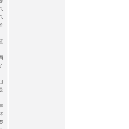
等
乐
乐
推
琶
面
了
姐
是
年
将
奏