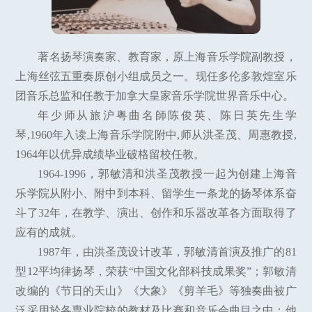
著名扬琴演奏家、教育家，原上海音乐学院副教授，
上海丝弦五重奏原创小组成员之一。现任多伦多敦煌室乐
团音乐总监和任教于加拿大皇家音乐学院世界音乐中心。
年少师从旅沪粤曲名師陈俊英、陈日英先生学
琴,1960年入读上海音乐学院附中,师从洪圣茂、周惠教授,
1964年以优异成绩毕业破格留校任教。
1964-1996，郭敏清和洪圣茂教授一起为创建上海音
乐学院从附小、附中到本科、留学生一条龙的扬琴体系奋
斗了32年，在教学、演出、创作和乐器改革各方面取得了
应有的成就。
1987年，由洪圣茂设计改革，郭敏清首演及推广的81
型12平均律扬琴，荣获“中国文化部科技成果奖”；郭敏清
改编的《节日的天山》《大象》《剪羊毛》等独奏曲被广
泛采用於各専业院校的教材及比赛和音乐会曲目之中；他