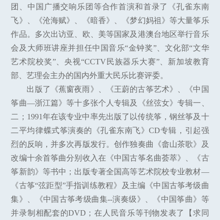
团、中国广播交响乐团等合作首演和首录了《孔雀东南
飞》、《沧海赋》、《暗香》、《梦幻妈祖》等大量筝乐
作品。多次出访亚、欧、美等国家及港澳台地区举行音乐
会及大师班讲座并担任中国音乐“金钟奖”、文化部“文华
艺术院校奖”、央视“CCTV民族器乐大赛”、新加坡教育
部、艺理会主办的国内外重大民乐比赛评委。
出版了《蕉窗夜雨》、《王蔚的古筝艺术》、《中国
筝曲—浙江篇》等十多张个人专辑及《丝弦女》专辑一、
二；1991年在该专业中率先出版了以传统筝，钢丝筝及十
二平均律蝶式筝演奏的《孔雀东南飞》CD专辑，引起强
烈的反响，并多次再版发行。创作独奏曲《畲山茶歌》及
改编十余首筝曲分别收入在《中国古筝名曲荟萃》、《古
筝新韵》等书中；出版专著全国高等艺术院校专业教材—
《古筝“弦距型”手指训练教程》及主编《中国古筝考级曲
集》、《中国古筝考级曲集--演奏级》、《中国筝曲》等
并录制相配套的DVD；在人民音乐等刊物发表了【求同