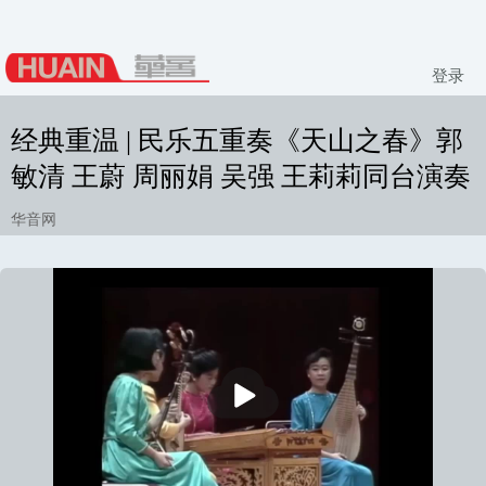
登录
经典重温 | 民乐五重奏《天山之春》郭
敏清 王蔚 周丽娟 吴强 王莉莉同台演奏
华音网
播
放