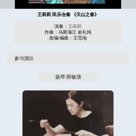
王莉莉 民乐合奏 《天山之春》
演奏：
王莉莉
作曲：乌斯满江 俞礼纯
改编/编曲：王范地
参与演出
扬琴:郭敏清