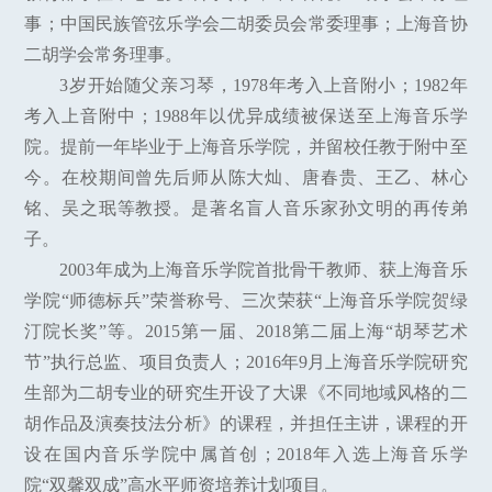
事；中国民族管弦乐学会二胡委员会常委理事；上海音协
二胡学会常务理事。
3岁开始随父亲习琴，1978年考入上音附小；1982年
考入上音附中；1988年以优异成绩被保送至上海音乐学
院。提前一年毕业于上海音乐学院，并留校任教于附中至
今。在校期间曾先后师从陈大灿、唐春贵、王乙、林心
铭、吴之珉等教授。是著名盲人音乐家孙文明的再传弟
子。
2003年成为上海音乐学院首批骨干教师、获上海音乐
学院“师德标兵”荣誉称号、三次荣获“上海音乐学院贺绿
汀院长奖”等。2015第一届、2018第二届上海“胡琴艺术
节”执行总监、项目负责人；2016年9月上海音乐学院研究
生部为二胡专业的研究生开设了大课《不同地域风格的二
胡作品及演奏技法分析》的课程，并担任主讲，课程的开
设在国内音乐学院中属首创；2018年入选上海音乐学
院“双馨双成”高水平师资培养计划项目。