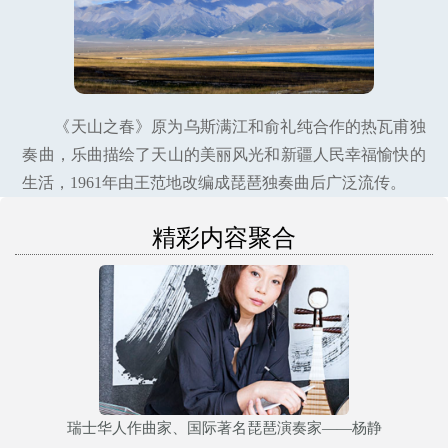
《天山之春》原为乌斯满江和俞礼纯合作的热瓦甫独
奏曲，乐曲描绘了天山的美丽风光和新疆人民幸福愉快的
生活，1961年由王范地改编成琵琶独奏曲后广泛流传。
精彩内容聚合
瑞士华人作曲家、国际著名琵琶演奏家——杨静