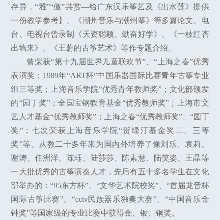
存异，“雅”“傲”共赏—给广东汉乐筝艺及《出水莲》提供
一份教学参考】、《潮州音乐与潮州筝》等多篇论文。电
台、电视台曾录制《天资聪颖、勤奋好学》、《一枝红杏
出墙来》、《王蔚的古筝艺术》等作专题介绍。
曾荣获“第十九届世界儿童联欢节”、“上海之春”优秀
表演奖；1989年“ART杯”中国乐器国际比赛青年古筝专业
组三等奖；上海音乐学院“优秀青年教师奖”；文化部颁发
的“园丁奖”；全国宝钢教育基金“优秀教师奖”；上海市文
艺人才基金“优秀教师奖”；上海之春“优秀教师奖”、“园丁
奖”；七次荣获上海音乐学院“贺绿汀基金奖二、三等
奖”等。从教二十多年来为国内外培养了像刘乐、袁莉、
谢涛、任洲洋、陈珏、陆莎莎、陈素慧、陆笑姿、王晶等
一大批优秀的古筝演奏人才，先后有五十多名学生在文化
部举办的：“95东方杯”、“文华艺术院校奖”、“首届龙音杯
国际古筝比赛”、“cctv民族器乐独奏大赛”、“中国音乐金
钟奖”等国家级的专业比赛中获得金、银、铜奖。