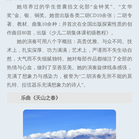
她培养过的学生曾囊括文化部“金钟奖”、“文华
奖”金、银、铜奖。她曾出版各类二胡CD10余张；二胡专
著、教材、曲集10余种；并首次在全国出版探索性质的创
作曲目80首，出版《少儿二胡集体课初级教程》。
她的演奏可用八个字概括：高贵优雅、与众不同。技
术上，扎实深厚、功力满满；艺术上，严谨而不失生动自
然，大气而不失细腻独特。她对每部作品都倾注了全部的
热情与心血，做到了至善至美。她的演奏旋律线条感强，
充满了想象力与感染力，被誉为“二胡演奏无所不能的莫
扎特、拉弦器乐充满想象力的诗人”。
乐曲《天山之春》