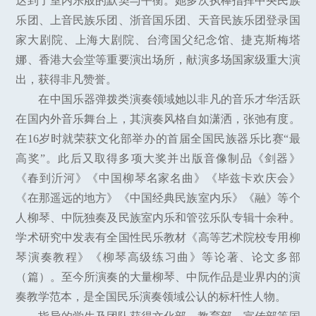
达到了室内乐般的默契与平衡。她多次执棒指挥中央民族
乐团、上音民族乐团、浙音国乐团、天音民族乐团登录国
家大剧院、上海大剧院、台湾国父纪念馆、捷克斯梅塔
娜、香港大会堂等重要演出场所，献演多场国家级重大演
出，获得非凡赞誉。
在中国乐器弹拨类演奏领域她以非凡的音乐才华活跃
在国内外音乐舞台上，其演奏风格自如潇洒，张弛有度。
在16岁时就荣获文化部举办的首届全国民族器乐比赛“最
高奖”。此后又取得多项大奖并出版音像制品《剑器》
《春到沂河》《中国柳琴名家名曲》《毕兹卡欢庆会》
《在那遥远的地方》《中国经典民族室内乐》《融》等个
人柳琴、中阮独奏及民族室内乐和管弦乐队专辑十余种。
学术研究中发表有全国性民乐教材《高等艺术院校专用柳
琴演奏教程》《柳琴高级练习曲》等论著、论文多部
（篇）。至今所演奏的大量柳琴、中阮作品是业界内的演
奏教学范本，是全国民乐演奏领域公认的标杆性人物。