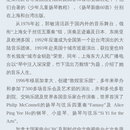
们合著的《少年儿童扬琴教程》，《扬琴新曲60首》分别
在上海和台湾出版。
从1976年起，郭敏清活跃于国内外的音乐舞台，领
衔“上海女子丝弦五重奏”组，演奏足迹遍及日本、东南亚
及欧洲多国，1992年应邀成为全国第一个赴台湾演出的大
陆音乐团体。1993年赴美国十城市巡迴演出，获拉斐也特
市长颁发“城市金钥匙”荣誉。同年，上海东方人民广播电
台以“琴中注入深深爱，竹下流出万般情”为题，介绍了她
的音乐人生。
1996年移居加拿大，创建“敦煌室乐团”，多年来举办
和参加了500多场音乐会及艺术節的演出，并和多伦多歌
剧院、交响乐团及世界各国音乐家合作演奏，世界首演了
Philip McConnell的扬琴与弦乐四重奏“Fantasy”及 Alice
Ping Yee Ho的钢琴、小提琴、扬琴与弦乐“Si Yi for the
Arts”。
加拿大国家电台CBC及新时代中文电视电台七次专题