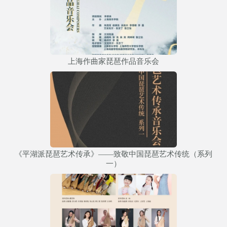
上海作曲家琵琶作品音乐会
《平湖派琵琶艺术传承》——致敬中国琵琶艺术传统（系列
一）