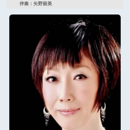
伴奏：矢野留美