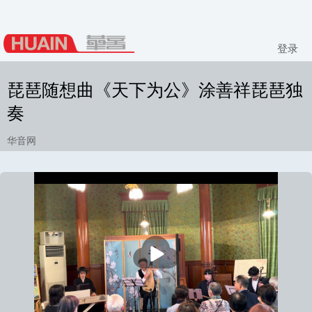
登录
琵琶随想曲《天下为公》涂善祥琵琶独
奏
华音网
播
放