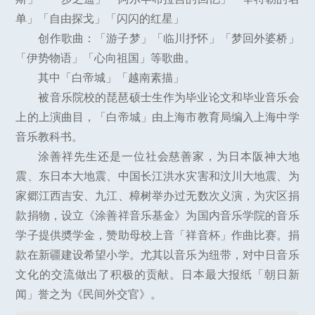
单」「自由探戈」「闪闪的红星」
创作歌曲：「游子梦」「临川抒怀」「梦回外婆桥」
「伊势物语」「心向祖国」等歌曲。
其中「白帝城」「越南素描」
被音乐院校的琵琶硕士生作为毕业论文和毕业音乐会
上的上演曲目，「白帝城」由上海市教育局编入上海中学
音乐教科书。
涂善祥先生还是一位社会慈善家，为日本阪神大地
震、东日本大地震、中国长江洪水灾害和汶川大地震、为
家郷江西吉安、九江、樟树举办过无数次义演，为灾区捐
款捐物，设立《涂善祥音乐基金》为国内音乐学院的音乐
学子提供奬学金，赞助母校上音「祥音杯」作曲比赛。捐
款在新疆建设希望小学。尤其以音乐为纽带，对中日音乐
文化的交流做出了积极的贡献。日本最大报纸「朝日新
闻」誉之为《民间外交官》。