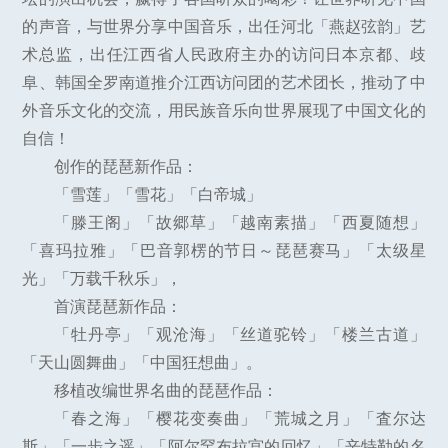
的声音，与世界分享中国音乐，出任河北「燕赵弦韵」艺
术总监，出任江西省人民政府主办的访问日本京都、歧
阜、韩国全罗南道推介江西访问团的艺术团长，推动了中
外音乐文化的交流，用民族音乐向世界展现了中国文化的
自信！
创作的琵琶新作品：
「雪莲」「雪花」「白帝城」
「滕王阁」「故郷草」「越南素描」「西夏随想」
「喜玛拉雅」「巴音郭楞的节日～琵琶赛马」「太级星
光」「万载千秋乐」，
首演琵琶新作品：
「牡丹亭」「观沧海」「丝道驼铃」「楼兰古道」
「天山圆舞曲」「中国狂想曲」。
移植改编世界名曲的琵琶作品：
「春之海」「樱花变奏曲」「荒城之月」「査尔达
斯」「一步之遥」「阿尔罕布拉宫的回忆」「辛特勒的名