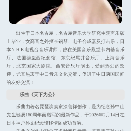
出生于日本名古屋，名古屋音乐大学研究生院声乐硕
士毕业，女高音之外擅长钢琴、电子合成器及打击乐，日
本N H K电视台音乐讲师，曾在美国音乐殿堂卡内基音乐
厅、法国德彪西纪念馆、东京纪尾井音乐厅、上海音乐
厅，北京国家大剧院、西安音乐厅演出，受到热烈的欢
迎，尤其热衷于中日音乐文化交流，促进了中日两国民间
的友好交流！
乐曲《天下为公》
乐曲由著名琵琶演奏家涂善祥创作，是为纪念孙中山
先生诞辰160周年而谱写的最新作品，于2026年2月14日在
日本神户孙文纪念馆移情阁成功首演。