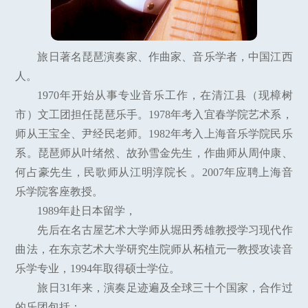
旅日著名琵琶演奏家、作曲家、音乐学者，中国江西
人。
1970年开始从事专业音乐工作，在清江县（现樟树
市）文工团担任琵琶乐手。1978年考入宜春学院艺术系，
师从王宝全、尹经民老师。1982年考入上海音乐学院民乐
系。琵琶师从叶绪然、故孙雪金先生，作曲师从周仲康、
何占豪先生，民歌师从江明淳院长 。2007年应聘上海音
乐学院客座教授。
1989年赴日本留学，
先后在名古屋艺术大学师从堀田秀雄教授学习现代作
曲法，在东京艺术大学研究生院师从柘植元一教授攻读音
乐学专业，1994年取得硕士学位。
旅日31年来，演奏足迹遍及全球三十个国家，合作过
的乐团包括：