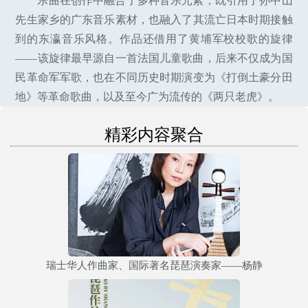
乐曲在创作中融合了多种音乐元素，既引用了孙中山
先生家乡的广东音乐素材，也融入了其流亡日本时期接触
到的东瀛音乐风格。作品还借用了黄埔军校校歌的旋律
——该旋律最早源自一首法国儿童歌曲，后来不仅成为国
民革命军军歌，也在不同历史时期演变为《打倒土豪分田
地》等革命歌曲，以及至今广为流传的《两只老虎》。
精彩内容聚合
瑞士华人作曲家、国际著名琵琶演奏家——杨静