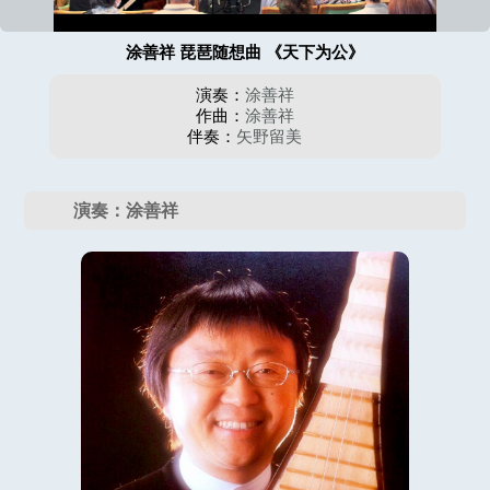
涂善祥 琵琶随想曲 《天下为公》
演奏：
涂善祥
作曲：
涂善祥
伴奏：
矢野留美
演奏：涂善祥