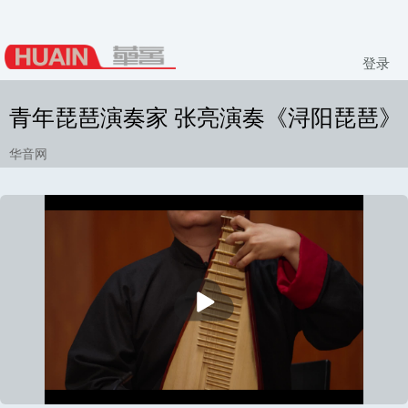
登录
青年琵琶演奏家 张亮演奏《浔阳琵琶》
华音网
播
放