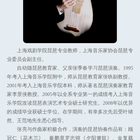
上海戏剧学院琵琶专业教师，上海音乐家协会琵琶专
业委员会副主任。
自幼随琵琶教育家、父亲张季春学习琵琶演奏。1995
年考入上海音乐学院附中，师从琵琶教育家张铁副教授。
2001年考入上海音乐学院本科，师从著名琵琶演奏家教育
家李景侠教授。2005年以全系专业第一的成绩考入上海音
乐学院攻读琵琶表演艺术专业硕士研究生。2008年以优异
的成绩毕业获硕士学位。在学期间，有幸多次先后受叶绪
然、王范地先生悉心指导。
张亮与作曲家积极合作，演奏的琵琶协奏作品有：顾
冠仁《花木兰》、秦鹏章罗忠镕《夕阳箫鼓》、金复载