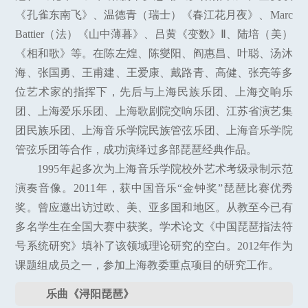
《孔雀东南飞》、温德青（瑞士）《春江花月夜》、Marc
Battier（法）《山中薄暮》、吕黄《变数》Ⅱ、陆培（美）
《相和歌》等。在陈左煌、陈燮阳、阎惠昌、叶聪、汤沐
海、张国勇、王甫建、王爱康、戴路青、高健、张亮等多
位艺术家的指挥下，先后与上海民族乐团、上海交响乐
团、上海爱乐乐团、上海歌剧院交响乐团、江苏省演艺集
团民族乐团、上海音乐学院民族管弦乐团、上海音乐学院
管弦乐团等合作，成功演绎过多部琵琶经典作品。
1995年起多次为上海音乐学院校外艺术考级录制示范
演奏音像。2011年，获中国音乐“金钟奖”琵琶比赛优秀
奖。曾应邀出访过欧、美、亚多国和地区。从教至今已有
多名学生在全国大赛中获奖。学术论文《中国琵琶指法符
号系统研究》填补了该领域理论研究的空白。2012年作为
课题组成员之一，参加上海教委重点项目的研究工作。
乐曲《浔阳琵琶》