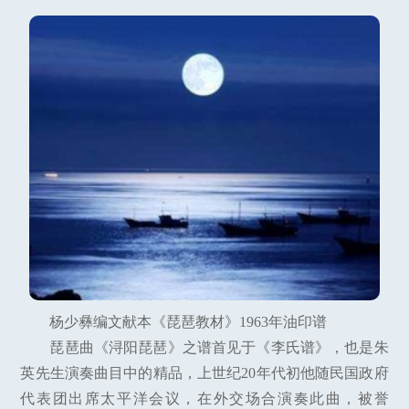
杨少彝编文献本《琵琶教材》1963年油印谱
琵琶曲《浔阳琵琶》之谱首见于《李氏谱》，也是朱
英先生演奏曲目中的精品，上世纪20年代初他随民国政府
代表团出席太平洋会议，在外交场合演奏此曲，被誉