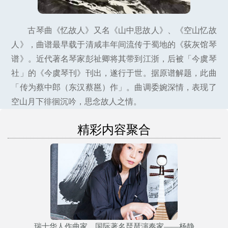
古琴曲《忆故人》又名《山中思故人》、《空山忆故
人》，曲谱最早载于清咸丰年间流传于蜀地的《荻灰馆琴
谱》。近代著名琴家彭祉卿将其带到江浙，后被「今虞琴
社」的《今虞琴刊》刊出，遂行于世。据原谱解题，此曲
「传为蔡中郎（东汉蔡邕）作」。曲调委婉深情，表现了
空山月下徘徊沉吟，思念故人之情。
精彩内容聚合
瑞士华人作曲家、国际著名琵琶演奏家——杨静