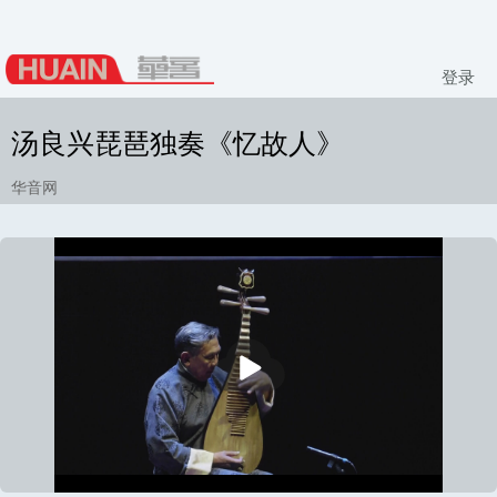
登录
汤良兴琵琶独奏《忆故人》
华音网
播
放