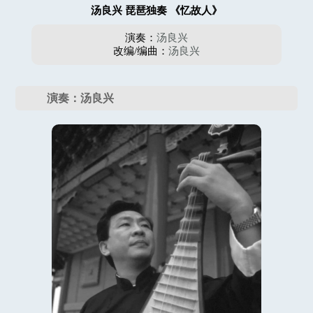
汤良兴 琵琶独奏 《忆故人》
演奏：
汤良兴
改编/编曲：
汤良兴
演奏：汤良兴