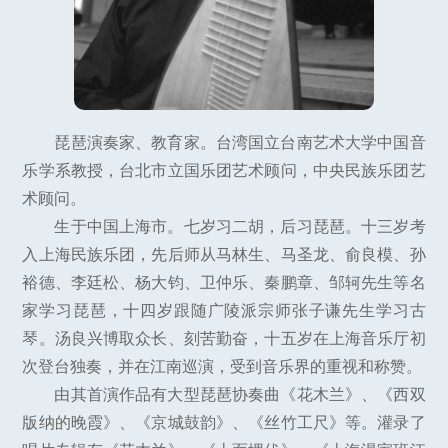
琵琶演奏家、教育家。台湾国立台南艺术大学中国音
乐学系教授，台北市立国乐团艺术顾问，中央民族乐团艺
术顾问。
生于中国上海市。七岁习二胡，后习琵琶。十三岁考
入上海民族乐团，先后师从马林生、马圣龙、俞良模、孙
裕德、李廷松、杨大钧、卫仲乐、秦鹏章、邹轲先生等名
家学习琵琶，十四岁跟随广陵派宗师张子谦先生学习古
琴。汤良兴博取众长、刻苦勤奋，十五岁在上海音乐厅初
次登台独奏，并在江南巡演，受到音乐界的重视和称赞。
由其首演作品有大型琵琶协奏曲《花木兰》、《西双
版纳的晚霞》、《京城鼓韵》、《丝竹工尺》等。灌录了