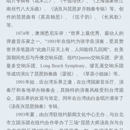
唱片专辑有《花木兰》、《十面埋伏》、《上海湯家班江
南丝竹八大乐曲》、《汤良兴琵琶岁月独奏专辑》等。创
作的琵琶曲有《莫高独思》、《弦子韵》、《长风歌》
等。
1974年，澳洲悉尼乐评：“世界上最优秀、最动人的
弹拨音乐家之一。”1991年在纽约为张学良演奏，受其赞
誉并亲笔题诗“此曲只应天上有，人间能得几回闻”。在美
国期间先后与丹佛交响乐团、纽约Queens交响乐团、萨克
曼多交响乐团、Long Beach Symphony、缪瓦基交响乐团
等成功演出了琵琶协奏曲《梁祝》、《草原小姐妹》等。
1991年始，应台湾乐界之邀，在台湾国家音乐厅、演
奏厅和各地举办独奏会，其独特的演奏风格受到台湾观
众、国乐界的欢迎与肯定。同年在台湾由白金唱片灌录了
《汤良兴琵琶独奏》专辑。
1993年夏，由台湾驻纽约新闻文化中心主办，与台北
市立国乐团在纽约合作举办了三场“琵琶大师汤良兴与台