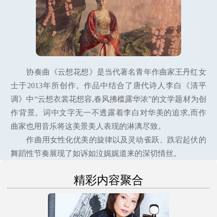
协奏曲《云想花想》是当代著名青年作曲家王丹红女
士于2013年所创作。作品中结合了唐代诗人李白《清平
调》中“云想衣裳花想容,春风拂槛露华浓”的文学题材为创
作背景。词中文字无一不透露着李白对华美的追求,而作
曲家也用音乐将这美景美人表现的淋漓尽致。
作曲用女性化优美的旋律以及灵动雀跃、跌宕起伏的
舞蹈性节奏展现了如诉如泣娓娓道来的深切情丝。
精彩内容聚合