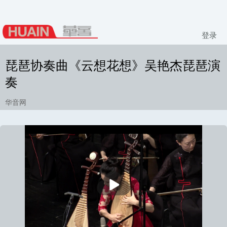
登录
琵琶协奏曲《云想花想》吴艳杰琵琶演
奏
华音网
播
放