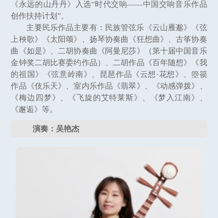
《永远的山丹丹》入选“时代交响——中国交响音乐作品
创作扶持计划”。
主要民乐作品主要有：民族管弦乐《云山雁邈》《弦
上秧歌》《太阳颂》、扬琴协奏曲《狂想曲》、古筝协奏
曲《如是》、二胡协奏曲《阿曼尼莎》（第十届中国音乐
金钟奖二胡比赛委约作品）、二胡作品《百年随想》《我
的祖国》《弦意岭南》、琵琶作品《云想·花想》、箜篌
作品《伎乐天》、室内乐作品《翡翠》、《动感弹拨》、
《梅边四梦》、《飞旋的艾特莱斯》、《梦入江南》、
《邂逅》等。
演奏：吴艳杰