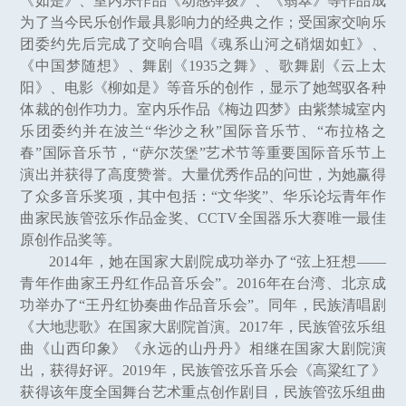
《如是》、室内乐作品《动感弹拨》、《翡翠》等作品成
为了当今民乐创作最具影响力的经典之作；受国家交响乐
团委约先后完成了交响合唱《魂系山河之硝烟如虹》、
《中国梦随想》、舞剧《1935之舞》、歌舞剧《云上太
阳》、电影《柳如是》等音乐的创作，显示了她驾驭各种
体裁的创作功力。室内乐作品《梅边四梦》由紫禁城室内
乐团委约并在波兰“华沙之秋”国际音乐节、“布拉格之
春”国际音乐节，“萨尔茨堡”艺术节等重要国际音乐节上
演出并获得了高度赞誉。大量优秀作品的问世，为她赢得
了众多音乐奖项，其中包括：“文华奖”、华乐论坛青年作
曲家民族管弦乐作品金奖、CCTV全国器乐大赛唯一最佳
原创作品奖等。
2014年，她在国家大剧院成功举办了“弦上狂想——
青年作曲家王丹红作品音乐会”。2016年在台湾、北京成
功举办了“王丹红协奏曲作品音乐会”。同年，民族清唱剧
《大地悲歌》在国家大剧院首演。2017年，民族管弦乐组
曲《山西印象》《永远的山丹丹》相继在国家大剧院演
出，获得好评。2019年，民族管弦乐音乐会《高粱红了》
获得该年度全国舞台艺术重点创作剧目，民族管弦乐组曲