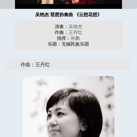
吴艳杰 琵琶协奏曲 《云想花想》
演奏：
吴艳杰
作曲：
王丹红
指挥：
孙鹏
乐团：无锡民族乐团
作曲：王丹红