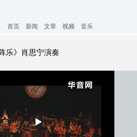
首页
新闻
文章
视频
音乐
阵乐》肖思宁演奏
播
放