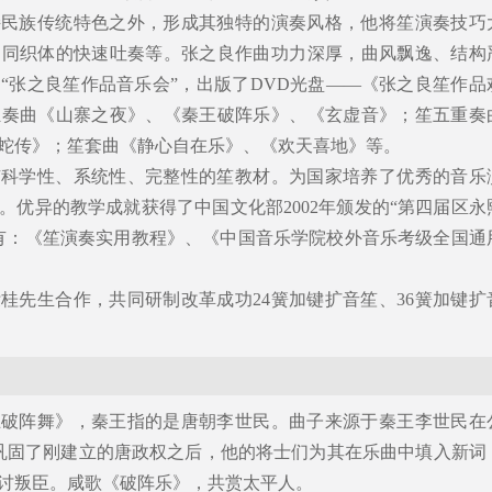
持民族传统特色之外，形成其独特的演奏风格，他将笙演奏技巧
不同织体的快速吐奏等。张之良作曲功力深厚，曲风飘逸、结构
“张之良笙作品音乐会”，出版了DVD光盘——《张之良笙作品
独奏曲《山寨之夜》、《秦王破阵乐》、《玄虚音》；笙五重奏
蛇传》；笙套曲《静心自在乐》、《欢天喜地》等。
有科学性、系统性、完整性的笙教材。为国家培养了优秀的音乐
。优异的教学成就获得了中国文化部2002年颁发的“第四届区永
有：《笙演奏实用教程》、《中国音乐学院校外音乐考级全国通
桂先生合作，共同研制改革成功24簧加键扩音笙、36簧加键扩
王破阵舞》，秦王指的是唐朝李世民。曲子来源于秦王李世民在
，巩固了刚建立的唐政权之后，他的将士们为其在乐曲中填入新词
讨叛臣。咸歌《破阵乐》，共赏太平人。