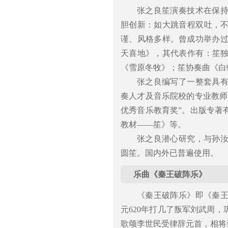
张之良笙演奏技术在保
胆创新：如大跳音程双吐，
谨、风格多样。曾成功举办过
天喜地》，其代表作有：笙
《雪原冬牧》；笙协奏曲《白
张之良编写了一整套具
奏人才及音乐院校的专业教师
优秀音乐教育奖”。出版专著
教材——笙》等。
张之良潜心研究，与孙汝
圆笙。国内外已普遍使用。
乐曲《秦王破阵乐》
《秦王破阵乐》即《秦
元620年打几了叛军刘武周
歌颂李世民受律辞元首，相将