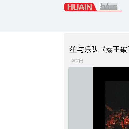
笙与乐队《秦王破
华音网