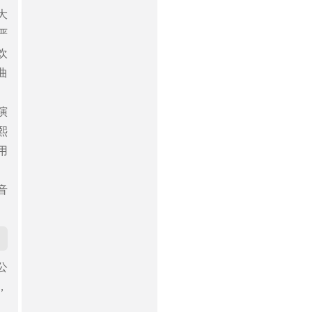
大
严
欢
曲
演
熙
用
音
公
，