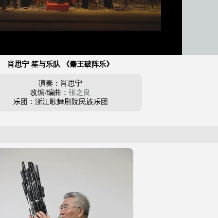
肖思宁 笙与乐队 《秦王破阵乐》
演奏：肖思宁
改编/编曲：
张之良
乐团：浙江歌舞剧院民族乐团