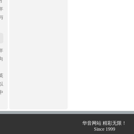
才
年
与
年
向
英
以
中
华音网站 精彩无限！
Since 1999