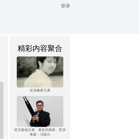
登录
精彩内容聚合
笙演奏家王勇
笙文曲创立者、著名作曲家、笙演
奏家：冯海云