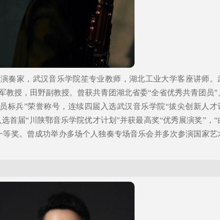
笙演奏家，武汉音乐学院笙专业教师，湖北工业大学客座讲师。
军教授，田野副教授。曾获共青团湖北省委“全省优秀共青团员”
党员标兵”荣誉称号，连续四届入选武汉音乐学院“拔尖创新人才
入选首届“川陕鄂音乐学院优才计划”并获最高奖“优秀展演奖”，“
一等奖。曾成功举办多场个人独奏专场音乐会并多次参演国家艺