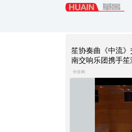
笙协奏曲《中流》
南交响乐团携手笙
华音网