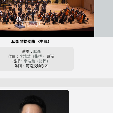
耿森 笙协奏曲 《中流》
演奏：
耿森
作曲：
李浩然（指挥）
彭洁
指挥：
李浩然（指挥）
乐团：河南交响乐团