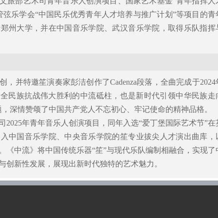
文旅部艺术司青年音乐人创演项目、国家艺术基金“青年指挥人
管弦乐学会“中国民乐优秀青年人才培养与推广计划”等项目的青
于郑州大学，并在中国音乐学院、武汉音乐学院，取得乐队指挥
，并特邀笙演奏家彭洁创作了Cadenza段落，全曲完成于2024
是全民族抗战伟大胜利的中流砥柱，也是新时代引领中华民族走
题，深情赞颂了中国共产党人不忘初心、牢记使命的精神品格。
2025年青年音乐人创演项目，同年入选“爱丁堡国际艺术节”在
列入中国音乐学院、中央音乐学院的笙专业拔尖人才演出曲库，
。《中流》将中国传统乐器“笙”与现代乐队编制相融合，实现了
与创新性发展，展现出新时代独特的艺术魅力。