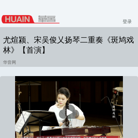
登录
尤煊颍、宋吴俊乂扬琴二重奏《斑鸠戏
林》【首演】
华音网
播
放