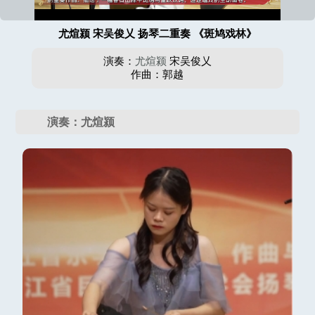
尤煊颍 宋吴俊乂 扬琴二重奏 《斑鸠戏林》
演奏：
尤煊颍
宋吴俊乂
作曲：郭越
演奏：尤煊颍