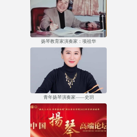
扬琴教育家演奏家：项祖华
青年扬琴演奏家——史玥