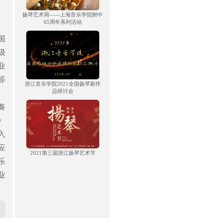
扬琴艺术周——上海音乐学院附中
65周年系列活动
国
级
业
等
浙江音乐学院2021全国扬琴新作
品研讨会
、
奏
》
入
应
2021第三届浙江扬琴艺术节
乐
业