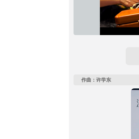
加
进
静
载
度
:
音
完
0%
毕
:
0%
作曲：许学东