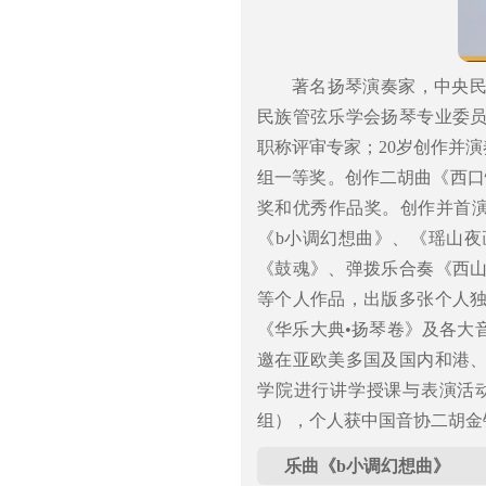
著名扬琴演奏家，中央
民族管弦乐学会扬琴专业委
职称评审专家；20岁创作并
组一等奖。创作二胡曲《西口
奖和优秀作品奖。创作并首演
《b小调幻想曲》、《瑶山
《鼓魂》、弹拨乐合奏《西
等个人作品，出版多张个人
《华乐大典•扬琴卷》及各大
邀在亚欧美多国及国内和港
学院进行讲学授课与表演活
组），个人获中国音协二胡金
乐曲《b小调幻想曲》