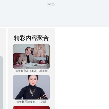
登录
精彩内容聚合
扬琴教育家演奏家：项祖华
青年扬琴演奏家——史玥