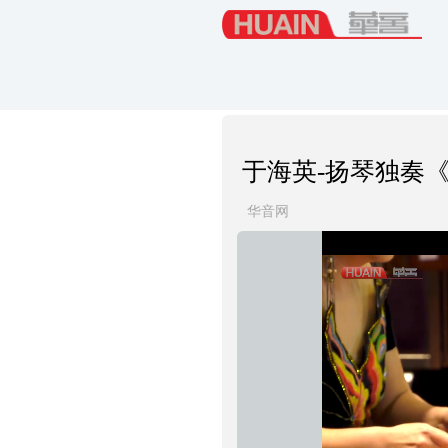
于海英-扬琴独奏
华音网