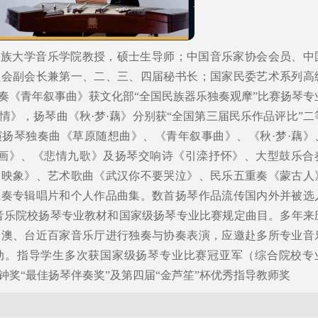
民族大学音乐学院教授，硕士生导师；中国音乐家协会会员、中
员会副会长兼第一、二、三、四届秘书长；国家民委艺术系列高
演奏《青年叙事曲》获文化部“全国民族器乐独奏观摩”比赛扬琴专
情》，扬琴曲《秋·梦·藕》分别获“全国第三届民乐作品评比”二
扬琴独奏曲《草原随想曲》、《青年叙事曲》、《秋·梦·藕》
夜画》、《悲情九歌》及扬琴交响诗《引滦抒怀》、大型鼓乐合
山映象》、艺术歌曲《武汉你不要哭泣》、民乐五重奏《蒙古人
独奏专辑唱片和个人作品曲集。数首扬琴作品流传国内外并被选
音乐院校扬琴专业教材和国家级扬琴专业比赛规定曲目。多年来
、澳、台近百家音乐厅进行独奏与协奏表演，应邀赴多所专业音
动。指导学生多次获国家级扬琴专业比赛冠亚军（综合院校专
钟奖“最佳扬琴伴奏奖”及第四届“金芦笙”杯优秀指导教师奖