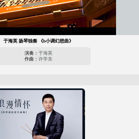
自动
/
播
放
速
于海英 扬琴独奏 《b小调幻想曲》
度
演奏：
于海英
作曲：
许学东