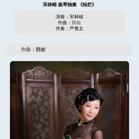
宋林峪 扬琴独奏 《灿烂》
演奏：宋林峪
作曲：
魏敏
伴奏：严隽文
作曲：魏敏