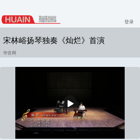
登录
宋林峪扬琴独奏《灿烂》首演
华音网
播
放