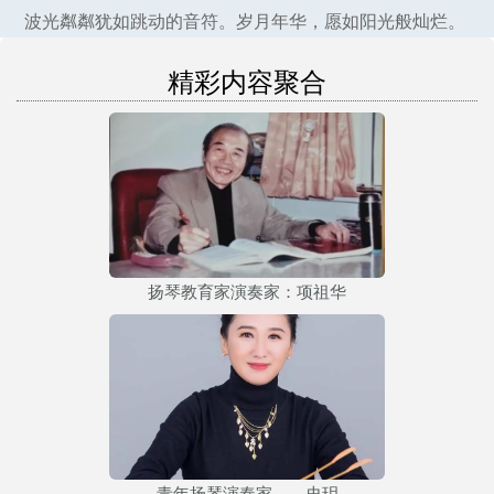
波光粼粼犹如跳动的音符。岁月年华，愿如阳光般灿烂。
精彩内容聚合
扬琴教育家演奏家：项祖华
青年扬琴演奏家——史玥