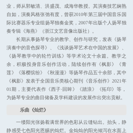
业，师从郭敏清、洪盛茂、成海华教授。其演奏技艺娴熟
自如，演奏风格张弛有度，曾获2010年第三届中国音乐国
际比赛器乐专业组扬琴独奏金奖，2007年出版个人扬琴独
奏专辑《海燕》（浙江文艺音像出版社）。
长期从事扬琴专业的教学、创作与研究，发表《扬琴
演奏中的音色探寻》、《浅谈扬琴艺术在中国的发展》、
《扬琴教学中的轮竹训练》等学术论文十余篇。教学之
余，积极投身音乐创作活动，陆续创作有《枫影》《青
莲》《落樱缤纷》《秋漫漫》等扬琴作品五十余部，其中
《枫影》发表于全国音乐类核心期刊《音乐创作》2021年
01期，主要代表作《西子·回眸》《踏浪》《拓印》等，
为扬琴专业的曲目储备及学科建设的发展作出突出贡献。
乐曲《灿烂》
一缕阳光张扬着满世界的色彩从云缝钻出。抬头，静
静感受七色阳光恩赐的灿烂。金灿灿的阳光倾泻在水面上