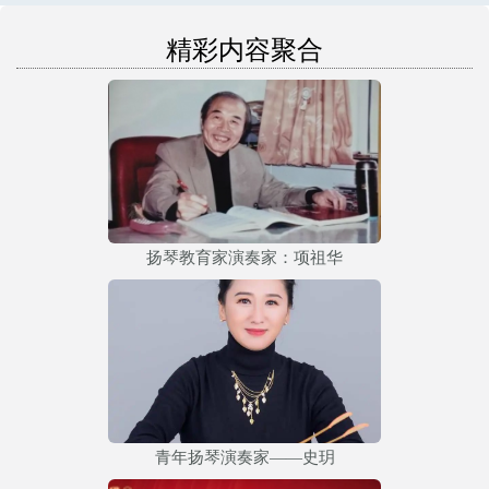
精彩内容聚合
扬琴教育家演奏家：项祖华
青年扬琴演奏家——史玥