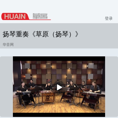
登录
扬琴重奏《草原（扬琴）》
华音网
播
放