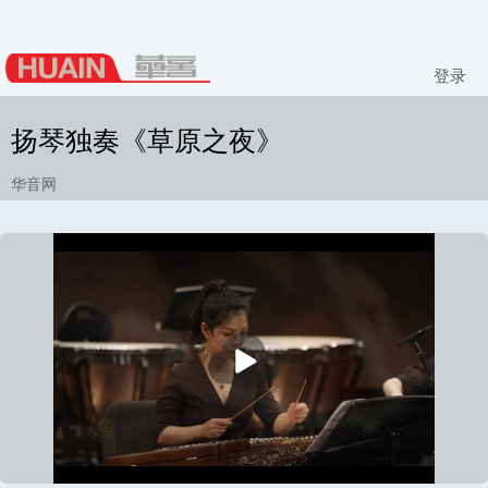
登录
扬琴独奏《草原之夜》
华音网
播
放