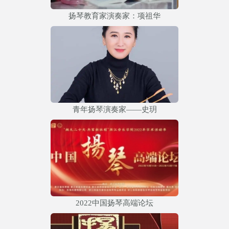
扬琴教育家演奏家：项祖华
青年扬琴演奏家——史玥
2022中国扬琴高端论坛