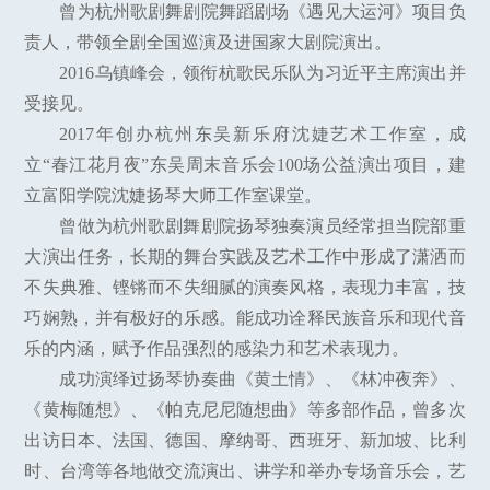
曾为杭州歌剧舞剧院舞蹈剧场《遇见大运河》项目负
责人，带领全剧全国巡演及进国家大剧院演出。
2016乌镇峰会，领衔杭歌民乐队为习近平主席演出并
受接见。
2017年创办杭州东吴新乐府沈婕艺术工作室，成
立“春江花月夜”东吴周末音乐会100场公益演出项目，建
立富阳学院沈婕扬琴大师工作室课堂。
曾做为杭州歌剧舞剧院扬琴独奏演员经常担当院部重
大演出任务，长期的舞台实践及艺术工作中形成了潇洒而
不失典雅、铿锵而不失细腻的演奏风格，表现力丰富，技
巧娴熟，并有极好的乐感。能成功诠释民族音乐和现代音
乐的内涵，赋予作品强烈的感染力和艺术表现力。
成功演绎过扬琴协奏曲《黄土情》、《林冲夜奔》、
《黄梅随想》、《帕克尼尼随想曲》等多部作品，曾多次
出访日本、法国、德国、摩纳哥、西班牙、新加坡、比利
时、台湾等各地做交流演出、讲学和举办专场音乐会，艺