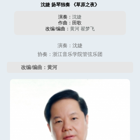
沈婕 扬琴独奏 《草原之夜》
演奏：
沈婕
作曲：田歌
改编/编曲：
黄河
翟梦飞
演奏：沈婕
协奏：浙江音乐学院管弦乐团
改编/编曲：黄河