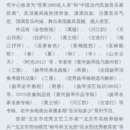
究中心收录为“世界2000名人录”和“中国当代民族音乐家
辞典”。其演奏风格热情奔放、潇洒自如、注重音乐气
息、强调音乐内涵，舞台表现极具震撼、感人倍至。
作品有《金色牧场》、《离骚》、《川江韵》、《天
山诗画》、《拉萨行》、《黄土情》、《古道行》、《湘
江抒怀》、《滇寨春色》、《黄梅随想》、《巫峡船
歌》、《春》、《夏》、《秋》、《冬》、《山水云
天》、《时光2012》等，专著有《黄河扬琴练习曲99首》
（三册）。《扬琴经典名曲集》（两册）、《全国扬琴演
奏考级作品集》（三册）、《优秀扬琴曲精选与解析》、
《扬琴必学教程》（两册）、《扬琴演艺知识500问》
等。DVD音像制品有《黄河扬琴作品专辑》、《扬琴名
家名曲专辑》、《黄土情》、《川江韵》、《古道行》等
专辑。在中央电视台录播多期“音乐知多少”系列节目。
曾获“北京市优秀文艺工作者”“北京市高校师德标
兵”“北京市劳动模范”称号和文化部“区永熙优秀教育奖”等