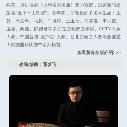
殊荣。所讲授的《扬琴名家名曲》获中宣部，国家新闻出
版署“五个一工程奖”。多年来，所教授的多名学生如：王
瑟、朴文琳、马慧、牛巩琼、王玉珏、马英俊、李可威、
温馨、向鑫、陈妍君等多次在文化部文华奖、CCTV民乐
大赛、中国音协“金芦笙”大赛、台北协奏曲大赛等全国重
大民族器乐比赛中名列榜首。
查看黄河全版介绍>>>
改编/编曲：翟梦飞