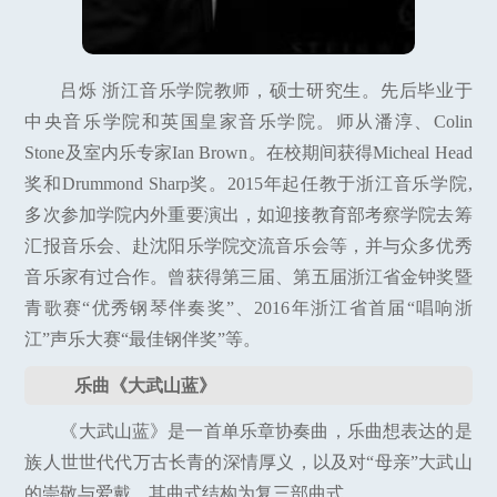
吕烁 浙江音乐学院教师，硕士研究生。先后毕业于
中央音乐学院和英国皇家音乐学院。师从潘淳、Colin
Stone及室内乐专家Ian Brown。在校期间获得Micheal Head
奖和Drummond Sharp奖。2015年起任教于浙江音乐学院,
多次参加学院内外重要演出，如迎接教育部考察学院去筹
汇报音乐会、赴沈阳乐学院交流音乐会等，并与众多优秀
音乐家有过合作。曾获得第三届、第五届浙江省金钟奖暨
青歌赛“优秀钢琴伴奏奖”、2016年浙江省首届“唱响浙
江”声乐大赛“最佳钢伴奖”等。
乐曲《大武山蓝》
《大武山蓝》是一首单乐章协奏曲，乐曲想表达的是
族人世世代代万古长青的深情厚义，以及对“母亲”大武山
的崇敬与爱戴，其曲式结构为复三部曲式。