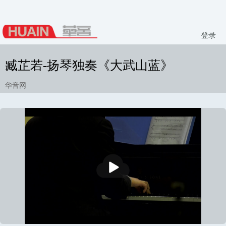
登录
臧芷若-扬琴独奏《大武山蓝》
华音网
播
放