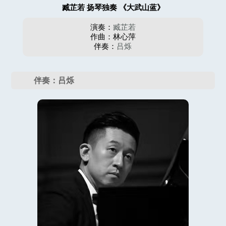
臧芷若 扬琴独奏 《大武山蓝》
演奏：
臧芷若
作曲：林心萍
伴奏：
吕烁
伴奏：吕烁