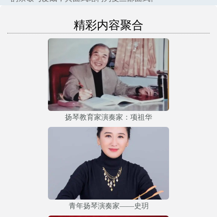
精彩内容聚合
扬琴教育家演奏家：项祖华
青年扬琴演奏家——史玥