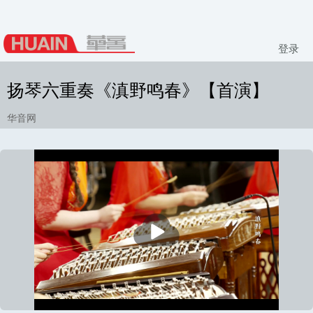
登录
扬琴六重奏《滇野鸣春》【首演】
华音网
播
放