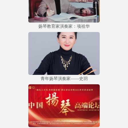
扬琴教育家演奏家：项祖华
青年扬琴演奏家——史玥