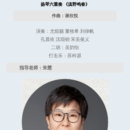
扬琴六重奏 《滇野鸣春》
作曲：谢欣悦
演奏：尤煊颍 董牧希 刘倬帆
孔晨依 沈琨钥 宋吴俊乂
二胡：吴韵怡
打击乐：苏科源
指导老师：朱慧