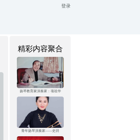
登录
精彩内容聚合
扬琴教育家演奏家：项祖华
青年扬琴演奏家——史玥