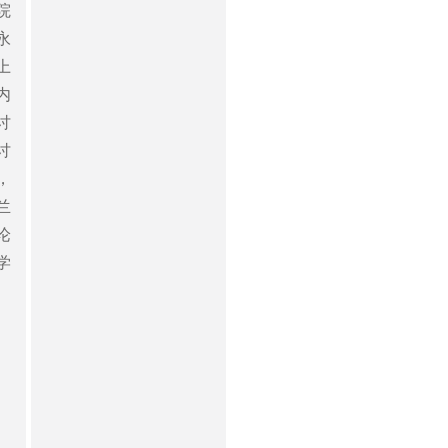
院
区永
上
内
讨
讨
，
兰
论
学