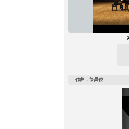
加
进
静
载
度
:
音
完
0%
毕
:
0%
作曲：徐昌俊