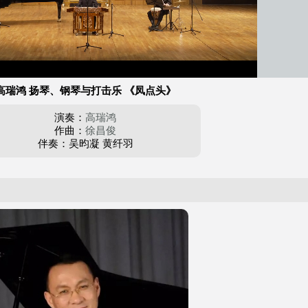
自动
/
播
放
速
高瑞鸿 扬琴、钢琴与打击乐 《凤点头》
度
演奏：
高瑞鸿
作曲：
徐昌俊
伴奏：吴昀凝 黄纤羽