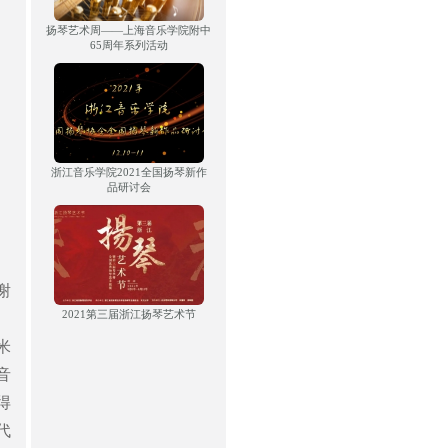
扬琴艺术周——上海音乐学院附中
65周年系列活动
浙江音乐学院2021全国扬琴新作
品研讨会
谢
2021第三届浙江扬琴艺术节
、
米
音
得
代