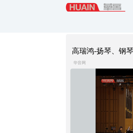
高瑞鸿-扬琴、钢
华音网