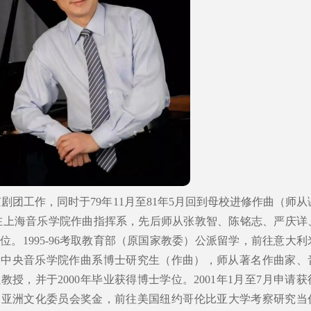
年京剧团工作，同时于79年11月至81年5月回到母校进修作曲（师从
6年在上海音乐学院作曲指挥系，先后师从张敦智、陈铭志、严庆详
。1995-96考取教育部（原国家教委）公派留学，前往意大利
考取中央音乐学院作曲系博士研究生（作曲），师从著名作曲家、
授，并于2000年毕业获得博士学位。2001年1月至7月申请获
属亚洲文化委员会奖金，前往美国纽约哥伦比亚大学考察研究当