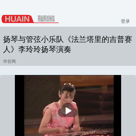
登录
扬琴与管弦小乐队《法兰塔里的吉普赛
人》李玲玲扬琴演奏
华音网
播
放