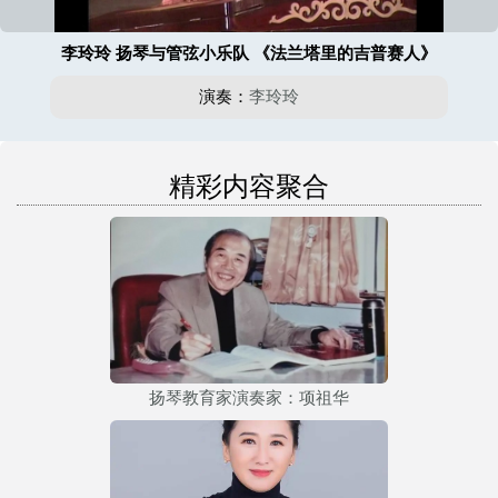
李玲玲 扬琴与管弦小乐队 《法兰塔里的吉普赛人》
演奏：
李玲玲
精彩内容聚合
扬琴教育家演奏家：项祖华