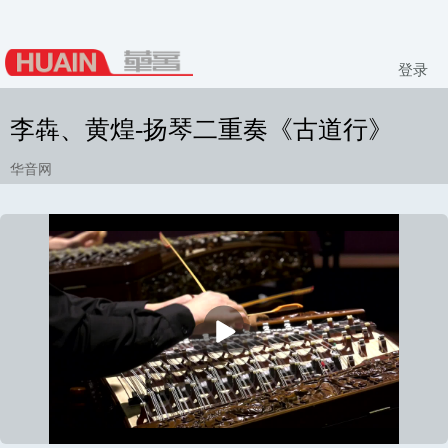
登录
李犇、黄煌-扬琴二重奏《古道行》
华音网
播
放