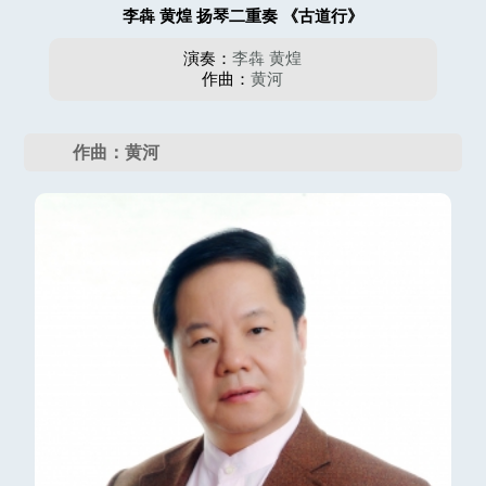
李犇 黄煌 扬琴二重奏 《古道行》
演奏：
李犇
黄煌
作曲：
黄河
作曲：黄河