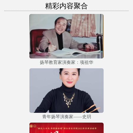
精彩内容聚合
扬琴教育家演奏家：项祖华
青年扬琴演奏家——史玥