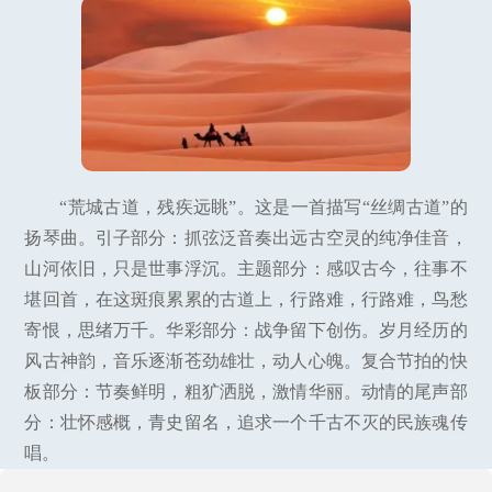
“荒城古道，残疾远眺”。这是一首描写“丝绸古道”的
扬琴曲。引子部分：抓弦泛音奏出远古空灵的纯净佳音，
山河依旧，只是世事浮沉。主题部分：感叹古今，往事不
堪回首，在这斑痕累累的古道上，行路难，行路难，鸟愁
寄恨，思绪万千。华彩部分：战争留下创伤。岁月经历的
风古神韵，音乐逐渐苍劲雄壮，动人心魄。复合节拍的快
板部分：节奏鲜明，粗犷洒脱，激情华丽。动情的尾声部
分：壮怀感概，青史留名，追求一个千古不灭的民族魂传
唱。