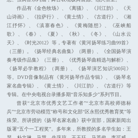
作品有《金色牧场》、《离骚》、《川江韵》、《天
山诗画》、《拉萨行》、《黄土情》、《古道行》、《湘
江抒怀》、《滇寨春色》、《黄梅随想》、《巫峡船
歌》、《春》、《夏》、《秋》、《冬》、《山水云
天》、《时光2012》等，专著有《黄河扬琴练习曲99首》
（三册）。《扬琴经典名曲集》（两册）、《全国扬琴演
奏考级作品集》（三册）、《优秀扬琴曲精选与解析》、
《扬琴必学教程》（两册）、《扬琴演艺知识500问》
等。DVD音像制品有《黄河扬琴作品专辑》、《扬琴名
家名曲专辑》、《黄土情》、《川江韵》、《古道行》等
专辑。在中央电视台录播多期“音乐知多少”系列节目。
曾获“北京市优秀文艺工作者”“北京市高校师德标
兵”“北京市劳动模范”称号和文化部“区永熙优秀教育奖”等
殊荣。所讲授的《扬琴名家名曲》获中宣部，国家新闻出
版署“五个一工程奖”。多年来，所教授的多名学生如：王
瑟、朴文琳、马慧、牛巩琼、王玉珏、马英俊、李可威、