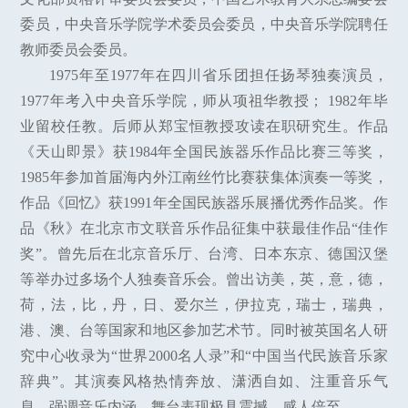
委员，中央音乐学院学术委员会委员，中央音乐学院聘任
教师委员会委员。
1975年至1977年在四川省乐团担任扬琴独奏演员，
1977年考入中央音乐学院，师从项祖华教授； 1982年毕
业留校任教。后师从郑宝恒教授攻读在职研究生。作品
《天山即景》获1984年全国民族器乐作品比赛三等奖，
1985年参加首届海内外江南丝竹比赛获集体演奏一等奖，
作品《回忆》获1991年全国民族器乐展播优秀作品奖。作
品《秋》在北京市文联音乐作品征集中获最佳作品“佳作
奖”。曾先后在北京音乐厅、台湾、日本东京、德国汉堡
等举办过多场个人独奏音乐会。曾出访美，英，意，德，
荷，法，比，丹，日、爱尔兰，伊拉克，瑞士，瑞典，
港、澳、台等国家和地区参加艺术节。同时被英国名人研
究中心收录为“世界2000名人录”和“中国当代民族音乐家
辞典”。其演奏风格热情奔放、潇洒自如、注重音乐气
息、强调音乐内涵，舞台表现极具震撼、感人倍至。