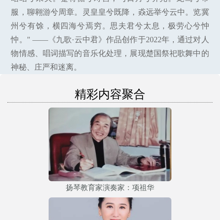
服，聊翱游兮周章。灵皇皇兮既降，猋远举兮云中。览冀
州兮有馀，横四海兮焉穷。思夫君兮太息，极劳心兮忡
忡。" ——《九歌·云中君》作品创作于2022年，通过对人
物情感、唱词描写的音乐化处理，展现楚国祭祀歌舞中的
神秘、庄严和迷离。
精彩内容聚合
扬琴教育家演奏家：项祖华