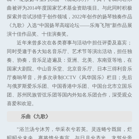
曲被评为2014年度国家艺术基金资助项目。与此同时积极
探索并尝试涉猎于创作领域，2022年创作的扬琴独奏作品
《九歌》入选“中国扬琴高端论坛——乐海飞翔”新作品展
演十佳作品奖、十佳演奏奖。
近年来曾多次在各类赛事与活动中担任评委及嘉宾；
同时受邀于各大知名音乐厅、艺术节等演出活动，担任独
奏、协奏，音乐足迹遍及：亚洲、北美、东南亚等地，在
国家大剧院、中山音乐堂、北京音乐厅、日本三得利音乐
厅奏响琴音，并多次录制CCTV《风华国乐》栏目；先后
与俄罗斯爱乐乐团、中国香港中乐团、中国台北市立国乐
团、苏州民族管弦乐团等国内外知名乐团合作，深受观众
喜爱和欢迎。
乐曲《九歌》
"浴兰汤兮沐芳，华采衣兮若英。灵连蜷兮既留，烂
昭昭兮未央。蹇将憺兮寿宫，与日月兮齐光。龙驾兮帝