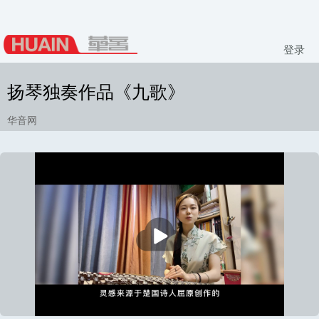
登录
扬琴独奏作品《九歌》
华音网
播
放