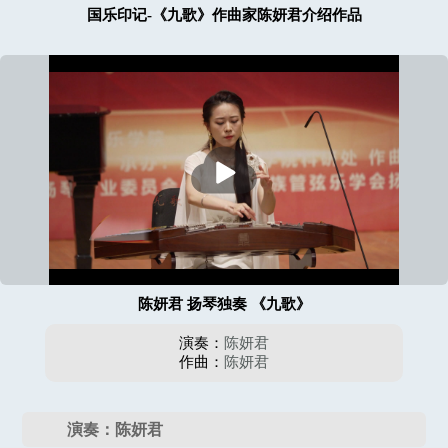
国乐印记-《九歌》作曲家陈妍君介绍作品
播
放
陈妍君 扬琴独奏 《九歌》
演奏：
陈妍君
作曲：
陈妍君
演奏：陈妍君