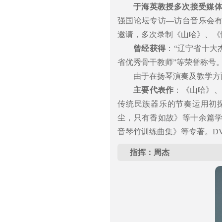
于海英教授多次接受媒
强国论坛专访—访台音乐会
邀请，多次录制《山哈》、《
曾经获得
：“辽宁省十大
省优秀骨干教师”等荣誉称号
由于在扬琴演奏及教学方
主要代表作
：《山哈》、
传统民族器乐的节奏运用初
尘，只有香如故》等十余篇
音琴竹训练曲集》等专著。D
指挥：周杰