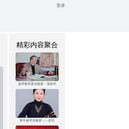
登录
精彩内容聚合
扬琴教育家演奏家：项祖华
青年扬琴演奏家——史玥