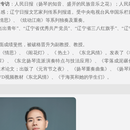
体专访
：人民日报（扬琴的知音、盛开的民族音乐之花）；人民
有感；辽宁日报文艺家列传系列报道。受中央电视台风华国乐栏
情思》、《炫动江南》等系列独奏及重奏。
杰出青年”、“辽宁省优秀共产党员”、“辽宁省三八红旗手”、“辽
。
面成绩斐然，被破格晋升为副教授、教授。
《情思》、《闹花灯》、《 热土》、《东北风情》。发表了《
探》、《东北扬琴流派演奏特点与技法应用》、《零落成泥碾
学术论文；出版了《元宵节之夜》、《扬琴重奏曲集》、《扬琴
VD视频教材《东北风情》、《于海英和她的学生们》。