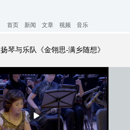
首页
新闻
文章
视频
音乐
双扬琴与乐队《金翎思-满乡随想》
播
放