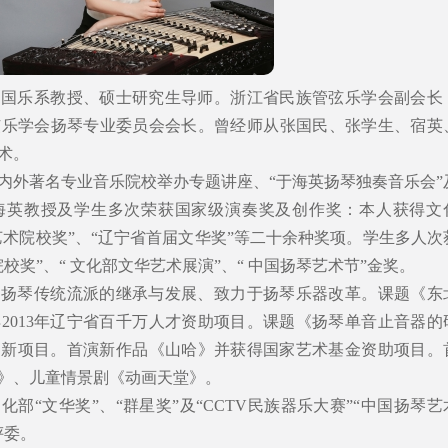
；国乐系教授、硕士研究生导师。浙江省民族管弦乐学会副会长
弦乐学会扬琴专业委员会会长。曾经师从张国民、张学生、宿英
术。
内外著名专业音乐院校举办专题讲座、“于海英扬琴独奏音乐会”
海英教授及学生多次荣获国家级演奏奖及创作奖：本人获得文
艺术院校奖”、“辽宁省首届文华奖”等二十余种奖项。学生多人次
校奖”、“ 文化部文华艺术展演”、“ 中国扬琴艺术节”金奖。
国扬琴传统流派的继承与发展、致力于扬琴乐器改革。课题《东
2013年辽宁省百千万人才资助项目。课题《扬琴单音止音器的
化创新项目。首演新作品《山哈》并获得国家艺术基金资助项目。
》、儿童情景剧《动画天堂》。
部“文华奖”、“群星奖”及“CCTV民族器乐大赛”“中国扬琴艺
评委。