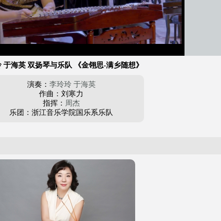
 于海英 双扬琴与乐队 《金翎思-满乡随想》
演奏：
李玲玲
于海英
作曲：刘寒力
指挥：
周杰
乐团：浙江音乐学院国乐系乐队