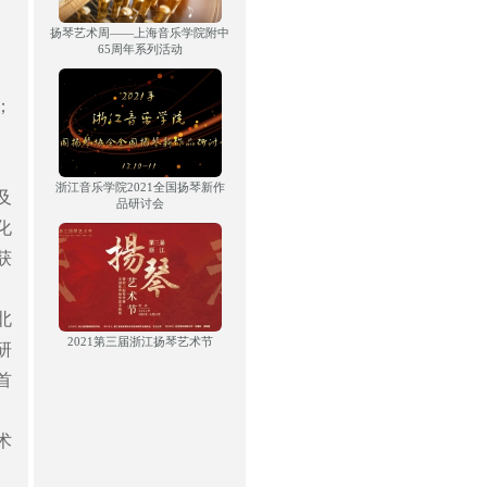
扬琴艺术周——上海音乐学院附中
65周年系列活动
；
、
浙江音乐学院2021全国扬琴新作
及
品研讨会
化
获
北
2021第三届浙江扬琴艺术节
研
首
术