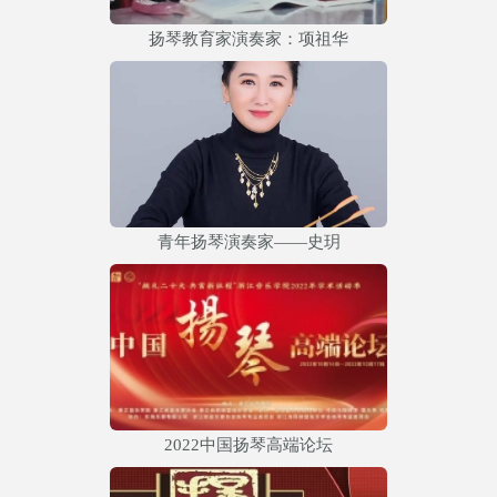
扬琴教育家演奏家：项祖华
青年扬琴演奏家——史玥
2022中国扬琴高端论坛