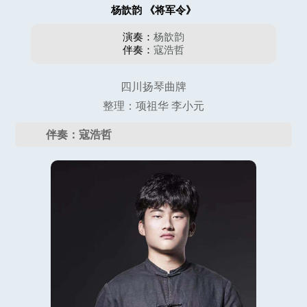
杨歆韵 《将军令》
演奏：
杨歆韵
伴奏：
寇浩哲
四川扬琴曲牌
整理：项祖华 李小元
伴奏：寇浩哲