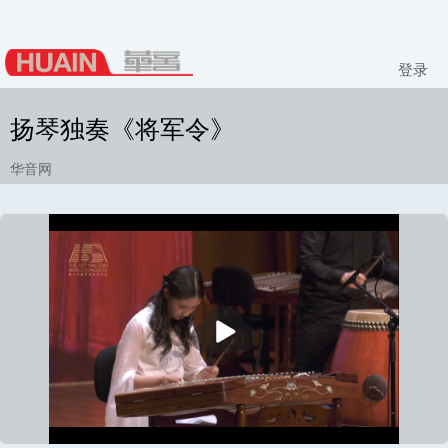
登录
扬琴独奏《将军令》
华音网
播
放