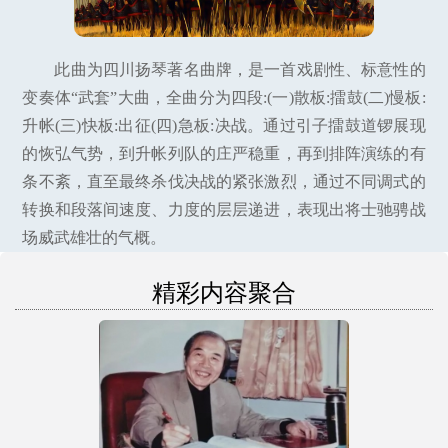
此曲为四川扬琴著名曲牌，是一首戏剧性、标意性的
变奏体“武套”大曲，全曲分为四段:(一)散板:擂鼓(二)慢板:
升帐(三)快板:出征(四)急板:决战。通过引子擂鼓道锣展现
的恢弘气势，到升帐列队的庄严稳重，再到排阵演练的有
条不紊，直至最终杀伐决战的紧张激烈，通过不同调式的
转换和段落间速度、力度的层层递进，表现出将士驰骋战
场威武雄壮的气概。
精彩内容聚合