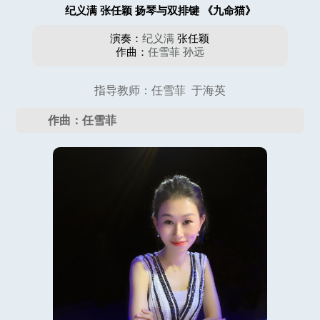
纪义满 张任颖 扬琴与双排键 《九命猫》
演奏：
纪义满
张任颖
作曲：
任雪菲
孙远
指导教师：任雪菲 于海英
作曲：任雪菲