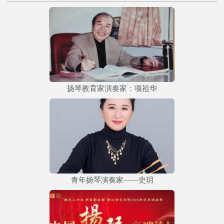
扬琴教育家演奏家：项祖华
青年扬琴演奏家——史玥