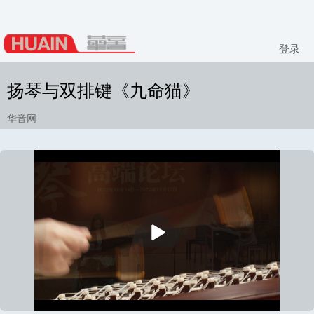
登录
扬琴与双排键《九命猫》
华音网
播
放