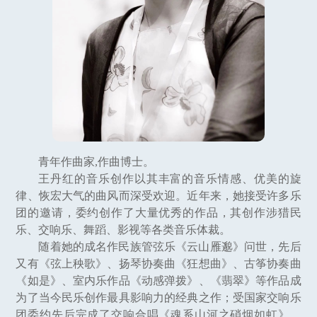
青年作曲家,作曲博士。
王丹红的音乐创作以其丰富的音乐情感、优美的旋
律、恢宏大气的曲风而深受欢迎。近年来，她接受许多乐
团的邀请，委约创作了大量优秀的作品，其创作涉猎民
乐、交响乐、舞蹈、影视等各类音乐体裁。
随着她的成名作民族管弦乐《云山雁邈》问世，先后
又有《弦上秧歌》、扬琴协奏曲《狂想曲》、古筝协奏曲
《如是》、室内乐作品《动感弹拨》、《翡翠》等作品成
为了当今民乐创作最具影响力的经典之作；受国家交响乐
团委约先后完成了交响合唱《魂系山河之硝烟如虹》、