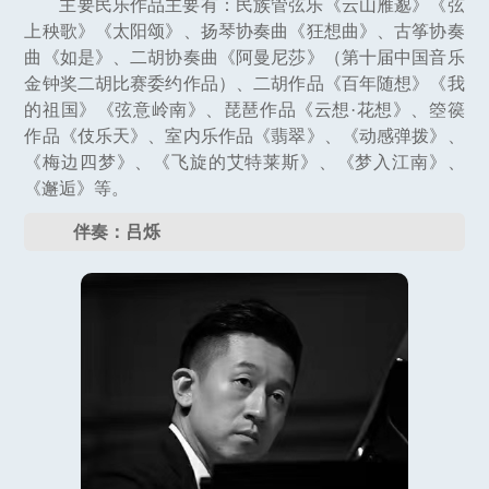
主要民乐作品主要有：民族管弦乐《云山雁邈》《弦
上秧歌》《太阳颂》、扬琴协奏曲《狂想曲》、古筝协奏
曲《如是》、二胡协奏曲《阿曼尼莎》（第十届中国音乐
金钟奖二胡比赛委约作品）、二胡作品《百年随想》《我
的祖国》《弦意岭南》、琵琶作品《云想·花想》、箜篌
作品《伎乐天》、室内乐作品《翡翠》、《动感弹拨》、
《梅边四梦》、《飞旋的艾特莱斯》、《梦入江南》、
《邂逅》等。
伴奏：吕烁