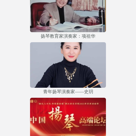
扬琴教育家演奏家：项祖华
青年扬琴演奏家——史玥