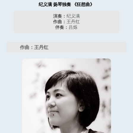
纪义满 扬琴独奏 《狂想曲》
演奏：
纪义满
作曲：
王丹红
伴奏：
吕烁
作曲：王丹红