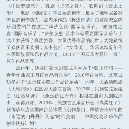
《中国梦随想》、舞剧《1935之舞》、歌舞剧《云上太
阳》、电影《柳如是》等音乐的创作，显示了她驾驭各种
体裁的创作功力。室内乐作品《梅边四梦》由紫禁城室内
乐团委约并在波兰“华沙之秋”国际音乐节、“布拉格之
春”国际音乐节，“萨尔茨堡”艺术节等重要国际音乐节上
演出并获得了高度赞誉。大量优秀作品的问世，为她赢得
了众多音乐奖项，其中包括：“文华奖”、华乐论坛青年作
曲家民族管弦乐作品金奖、CCTV全国器乐大赛唯一最佳
原创作品奖等。
2014年，她在国家大剧院成功举办了“弦上狂想——
青年作曲家王丹红作品音乐会”。2016年在台湾、北京成
功举办了“王丹红协奏曲作品音乐会”。同年，民族清唱剧
《大地悲歌》在国家大剧院首演。2017年，民族管弦乐组
曲《山西印象》《永远的山丹丹》相继在国家大剧院演
出，获得好评。2019年，民族管弦乐音乐会《高粱红了》
获得该年度全国舞台艺术重点创作剧目，民族管弦乐组曲
《永远的山丹丹》入选“时代交响——中国交响音乐作品
创作扶持计划”。