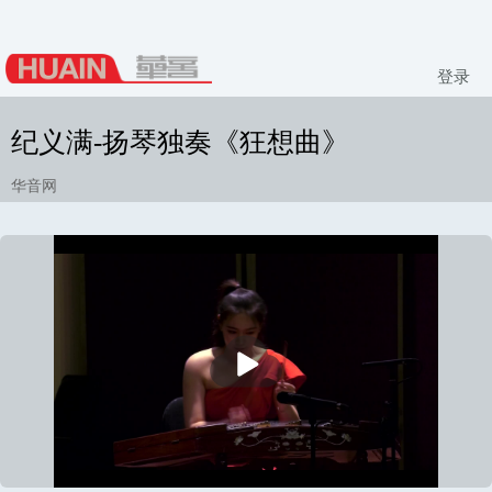
登录
纪义满-扬琴独奏《狂想曲》
华音网
播
放