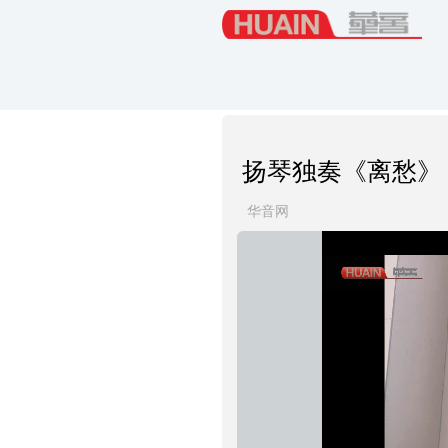
扬琴独奏《离愁》
华音网