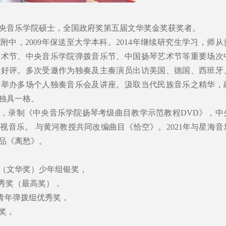
央音乐学院硕士，全国政府奖第五届文华奖金奖获奖者。
院附中，2009年保送至大学本科。2014年继续研究生学习，师从
艺术节、中央音乐学院弹拨音乐节、中国扬琴艺术节等重要场次
致好评。多次受邀作为独奏及主奏演员出访美国、德国、西班牙
。举办多场个人独奏音乐会及讲座。汲取当代民族音乐之精华，
独具一格。
，录制《中央音乐学院扬琴考级曲目教学示范教程DVD》，中
视音乐。 与黄河教授共同改编曲目《恰空》。2021年与星海音
品《离愁》。
（文华奖）少年组银奖，
优秀奖（最高奖），
赛青年弹拨组优秀奖，
奖，
，