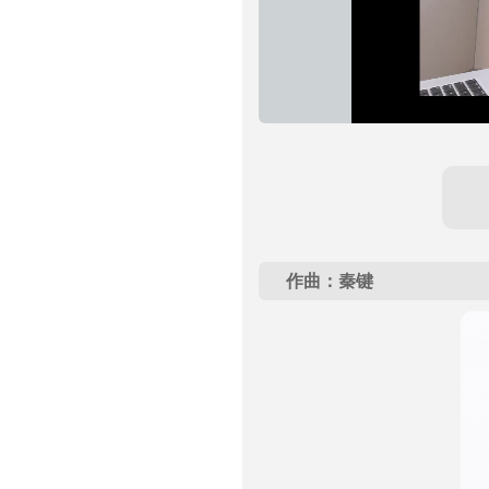
加
进
静
载
度
:
音
完
0%
毕
:
0%
作曲：秦键