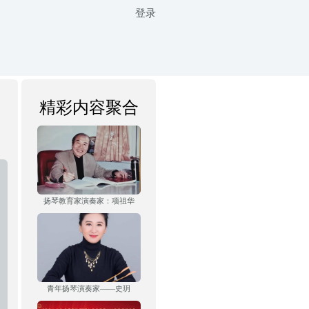
登录
精彩内容聚合
扬琴教育家演奏家：项祖华
青年扬琴演奏家——史玥