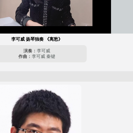
自动
/
播
放
速
李可威 扬琴独奏 《离愁》
度
演奏：
李可威
作曲：
李可威
秦键