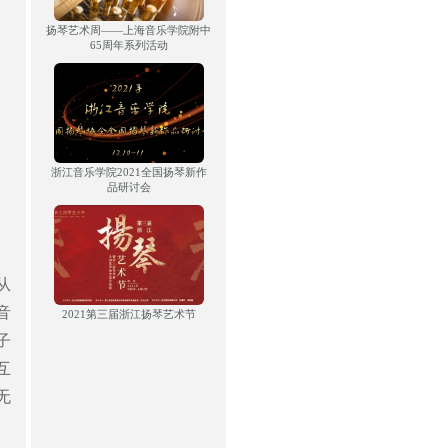
扬琴艺术周——上海音乐学院附中
65周年系列活动
浙江音乐学院2021全国扬琴新作
品研讨会
从
音
2021第三届浙江扬琴艺术节
子
互
无