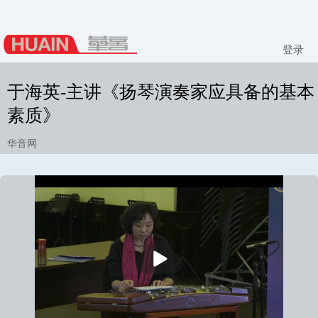
登录
于海英-主讲《扬琴演奏家应具备的基本
素质》
华音网
播
放