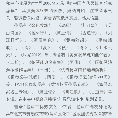
究中心收录为“世界2000名人录”和“中国当代民族音乐家
辞典”。其演奏风格热情奔放、潇洒自如、注重音乐气
息、强调音乐内涵，舞台表现极具震撼、感人倍至。
作品有《金色牧场》、《离骚》、《川江韵》、《天
山诗画》、《拉萨行》、《黄土情》、《古道行》、《湘
江抒怀》、《滇寨春色》、《黄梅随想》、《巫峡船
歌》、《春》、《夏》、《秋》、《冬》、《山水云
天》、《时光2012》等，专著有《黄河扬琴练习曲99首》
（三册）。《扬琴经典名曲集》（两册）、《全国扬琴演
奏考级作品集》（三册）、《优秀扬琴曲精选与解析》、
《扬琴必学教程》（两册）、《扬琴演艺知识500问》
等。DVD音像制品有《黄河扬琴作品专辑》、《扬琴名
家名曲专辑》、《黄土情》、《川江韵》、《古道行》等
专辑。在中央电视台录播多期“音乐知多少”系列节目。
曾获“北京市优秀文艺工作者”“北京市高校师德标
兵”“北京市劳动模范”称号和文化部“区永熙优秀教育奖”等