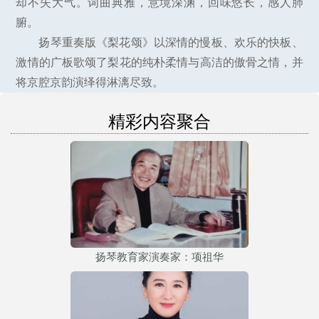
却不失大气。词曲典雅，意境深渊，回味悠长，感人肺
腑。
扬琴重奏版《梨花颂》以深情的慢板、欢乐的快板、
激情的广板歌颂了梨花的纯朴柔情与高洁的傲骨之情，并
将京腔京韵演绎得淋漓尽致。
精彩内容聚合
扬琴教育家演奏家：项祖华