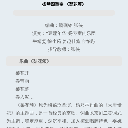
扬琴四重奏 《梨花颂》
编曲：魏砚铭 张侠
演奏：“豆蔻年华”扬琴室内乐团
牛靖雯 徐小茹 姜赵佳鑫 金怡彤
指导教师：张侠
乐曲《梨花颂》
梨花开
春带雨
梨花落
春入泥…
《梨花颂》原为梅葆玖首演、杨乃林作曲的《大唐贵
妃》的主题曲，是一首经典的京歌。词曲以京剧二黄调式
为主调，稳定厚重，深沉平和。加入梅派唱腔特色，委婉