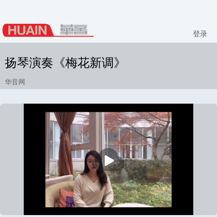
登录
扬琴演奏《梅花新调》
华音网
播
放