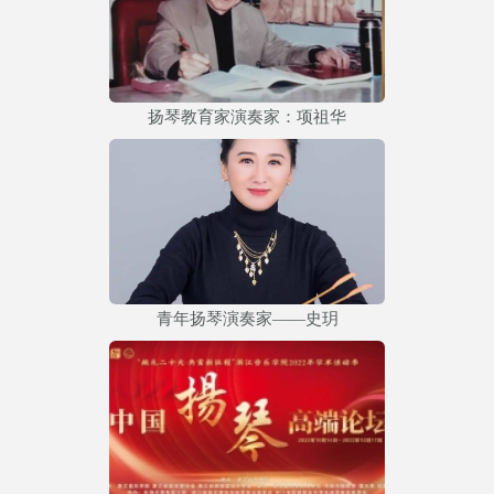
扬琴教育家演奏家：项祖华
青年扬琴演奏家——史玥