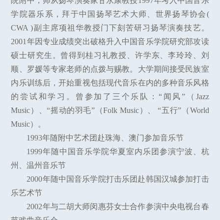
院附中，师从扬琴演奏家甘永康教授1997年考入中国音乐
学院器乐系，拜于中国扬琴艺术大师、世界扬琴协会(
CWA )副主席项祖华教授门下刻苦研习扬琴演奏技艺。
2001年因专业成绩突出破格升入中国音乐学院研究部攻读
硕士研究生。曾得到桂习礼教授、许学东、李玲玲、刘
顺、罗媛等专家老师的点拨与赐教。大学期间接受民族室
内乐训练后，开始重视包括现代音乐在内的多种音乐风格
的尝试和学习。曾参加了三个乐队：“闻风”（Jazz
Music）、“摇动的羽毛”（Folk Music）、 “五行”（World
Music）。
1993年随附中艺术团赴珠海、澳门参加音乐节
1999年随中国音乐学院华夏室内乐团参演宁波、杭
州、温州音乐节
2000年随中国音乐学院打击乐团赴韩国汉城参加打击
乐艺术节
2002年与二胡大师闵惠芬女士合作参演中央电视台春