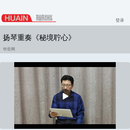
登录
扬琴重奏《秘境聍心》
华音网
播
放