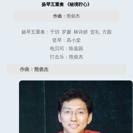
扬琴五重奏 《秘境聍心》
作曲：
熊俊杰
扬琴五重奏：于玥 罗媛 林诗妍 贺礼 方圆
竖琴：高小棠
电贝司：陈嘉园
打击乐：熊俊杰
作曲：熊俊杰