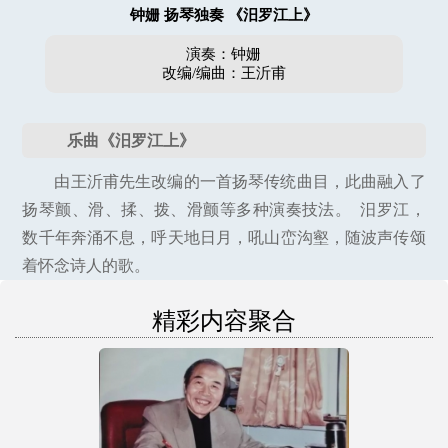
钟姗 扬琴独奏 《汨罗江上》
演奏：钟姗
改编/编曲：王沂甫
乐曲《汨罗江上》
由王沂甫先生改编的一首扬琴传统曲目，此曲融入了
扬琴颤、滑、揉、拨、滑颤等多种演奏技法。 汨罗江，
数千年奔涌不息，呼天地日月，吼山峦沟壑，随波声传颂
着怀念诗人的歌。
精彩内容聚合