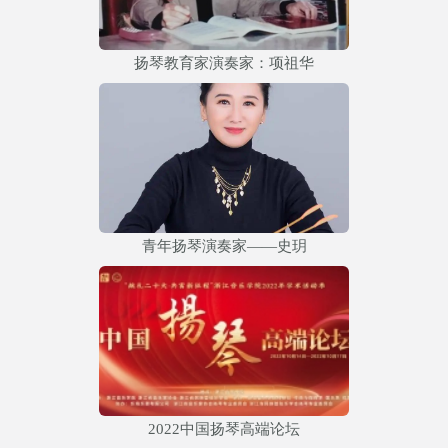
扬琴教育家演奏家：项祖华
青年扬琴演奏家——史玥
2022中国扬琴高端论坛