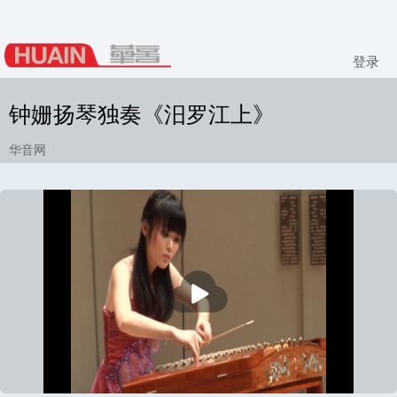
登录
钟姗扬琴独奏《汨罗江上》
华音网
播
放