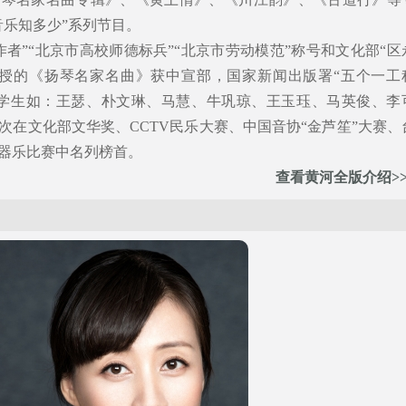
音乐知多少”系列节目。
者”“北京市高校师德标兵”“北京市劳动模范”称号和文化部“区
讲授的《扬琴名家名曲》获中宣部，国家新闻出版署“五个一工
名学生如：王瑟、朴文琳、马慧、牛巩琼、王玉珏、马英俊、李
次在文化部文华奖、CCTV民乐大赛、中国音协“金芦笙”大赛、
器乐比赛中名列榜首。
查看黄河全版介绍>>