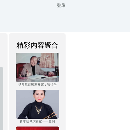
登录
精彩内容聚合
扬琴教育家演奏家：项祖华
青年扬琴演奏家——史玥