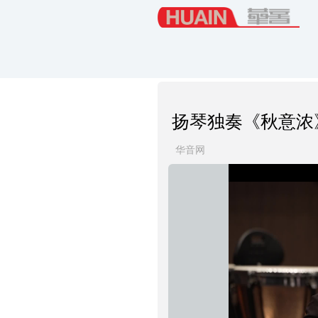
扬琴独奏《秋意浓
华音网