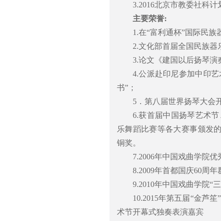
3.2016北京市教委社
主要荣誉:
1.在“富利通杯”国际民
2.文化部首届全国民族
3.论文《建国以后扬琴
4.公派赴印尼参加中印
书”；
5．第八届世界扬琴大会
6.获首届中国扬琴艺术
乐舞蹈比赛等各大赛事颁发
铜奖。
7.2006年中国戏曲学院
8.2009年首都国庆60
9.2010年中国戏曲学院
10.2015年第五届“金
术节开幕式独奏表演嘉宾