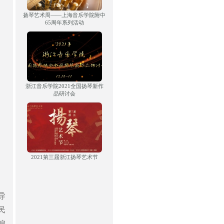
扬琴艺术周——上海音乐学院附中
65周年系列活动
浙江音乐学院2021全国扬琴新作
品研讨会
2021第三届浙江扬琴艺术节
导
民
编