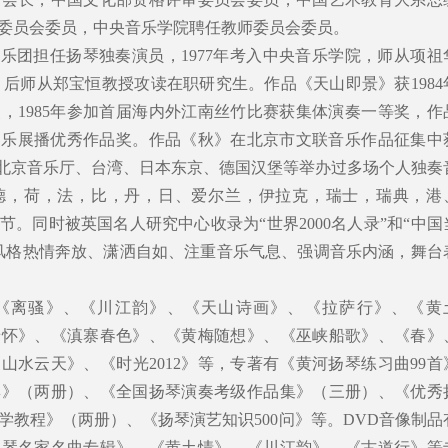
委员会委员，中央音乐学院聘任教师委员会委员。
四川省乐团担任扬琴独奏演员，1977年考入中央音乐学院，师从项祖
教。后师从郑宝恒教授攻读在职研究生。作品《天山即景》获1984
，1985年参加首届海内外江南丝竹比赛获集体演奏一等奖，作
族器乐展播优秀作品奖。作品《秋》在北京市文联音乐作品征集中
在北京音乐厅、台湾、日本东京、德国汉堡等举办过多场个人独奏
德，荷，法，比，丹，日、爱尔兰，伊拉克，瑞士，瑞典，港
。同时被英国名人研究中心收录为“世界2000名人录”和“中国
风格热情奔放、潇洒自如、注重音乐气息、强调音乐内涵，舞台
《离骚》、《川江韵》、《天山诗画》、《拉萨行》、《黄
抒怀》、《滇寨春色》、《黄梅随想》、《巫峡船歌》、《春》
山水云天》、《时光2012》等，专著有《黄河扬琴练习曲99首
集》（两册）、《全国扬琴演奏考级作品集》（三册）、《优秀
学教程》（两册）、《扬琴演艺知识500问》等。DVD音像制品
扬琴名家名曲专辑》、《黄土情》、《川江韵》、《古道行》等