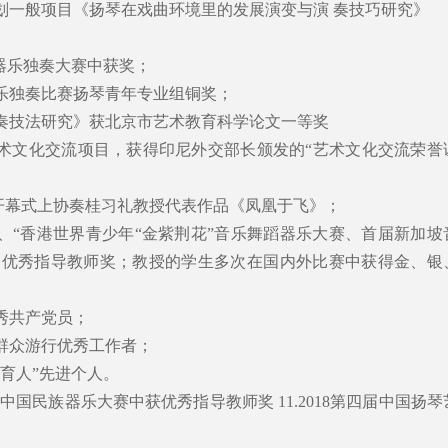
科计划一般项目《扬琴在戏曲环境里的发展演变与演 奏技巧研究》
族器乐独奏大赛中获奖；
器乐独奏比赛扬琴青年专业组铜奖；
演奏技法研究》获北京市艺术教育科学论文一等奖
艺术文化交流项目，获得印尼外交部长颁发的“艺术文化交流荣誉
开幕式上协奏桂习礼教授代表作品《凤凰于飞》；
节、“香港世界青少年“金紫荆花”音乐舞蹈器乐大赛、首届新加坡
的优秀指导教师奖；教授的学生多次在国内外比赛中获得金、银
优秀共产党员；
周年群众游行优秀工作者；
“三育人”先进个人。
芦笙”中国民族器乐大赛中获优秀指导教师奖 11.2018第四届中国扬琴