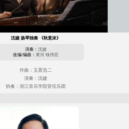
沈婕 扬琴独奏 《秋意浓》
演奏：
沈婕
改编/编曲：
黄河
钱伟宏
作曲：玉置浩二
演奏：沈婕
协奏：浙江音乐学院管弦乐团