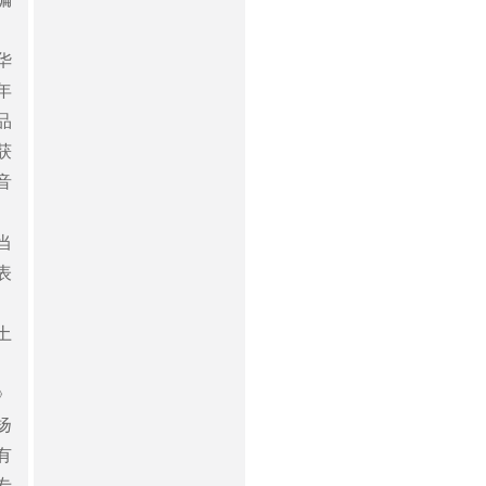
华
年
品
获
音
、
当
表
土
、
》
扬
有
专