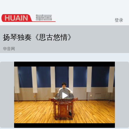
登录
扬琴独奏《思古悠情》
华音网
播
放