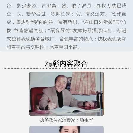
台，多少豪杰，古都留；然、败了岁月，春秋万载已成
空；叹、繁华盛世，歌舞笙箫；哀、情义远方。”创作而
成，表达对“慢”的向往，富有哲思。“左山口外滑拨”与“竹
拨”营造静谧气氛；“弱音琴竹”发挥扬琴浑厚低音，渐进
式旋律表现扬琴音域广、音色丰富的特点；快板表现扬琴
和声丰富与交响性；尾声重归平静。
精彩内容聚合
扬琴教育家演奏家：项祖华