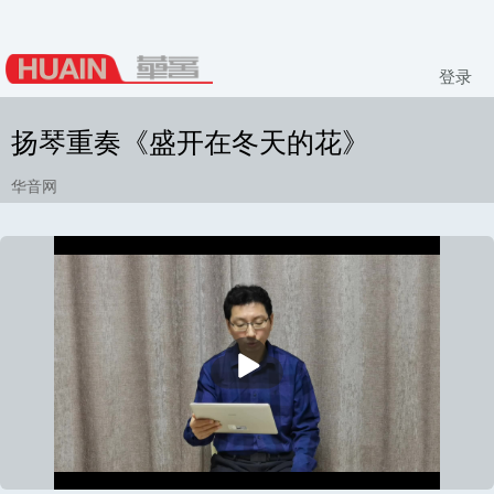
登录
扬琴重奏《盛开在冬天的花》
华音网
播
放