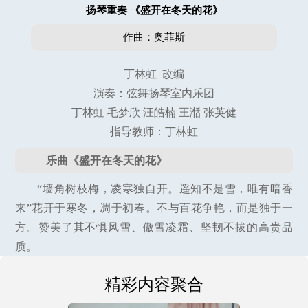
扬琴重奏 《盛开在冬天的花》
作曲：奥菲斯
丁林虹 改编
演奏：弦舞扬琴室内乐团
丁林虹 毛梦欣 汪皓楠 王湉 张英健
指导教师：丁林虹
乐曲《盛开在冬天的花》
“墙角树枝梅，凌寒独自开。遥知不是雪，唯有暗香
来”花开于寒冬，凋于初春。不与百花争艳，而是独于一
方。赞美了其不惧风雪、傲雪凌霜、坚韧不拔的高贵品
质。
精彩内容聚合