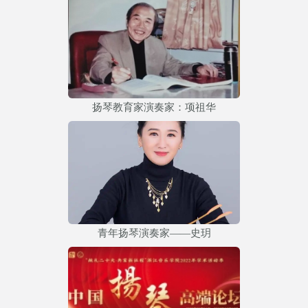
扬琴教育家演奏家：项祖华
青年扬琴演奏家——史玥