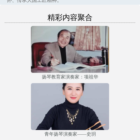
怀、传承大国工匠精神。
精彩内容聚合
扬琴教育家演奏家：项祖华
青年扬琴演奏家——史玥