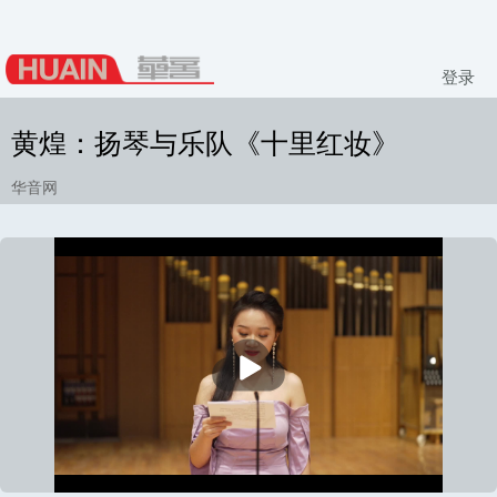
登录
黄煌：扬琴与乐队《十里红妆》
华音网
播
放