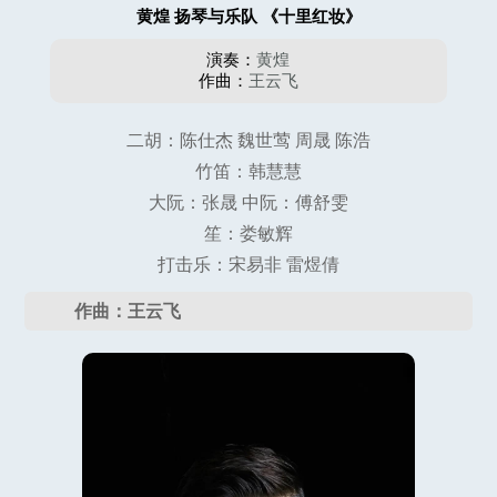
黄煌 扬琴与乐队 《十里红妆》
演奏：
黄煌
作曲：
王云飞
二胡：陈仕杰 魏世莺 周晟 陈浩
竹笛：韩慧慧
大阮：张晟 中阮：傅舒雯
笙：娄敏辉
打击乐：宋易非 雷煜倩
作曲：王云飞