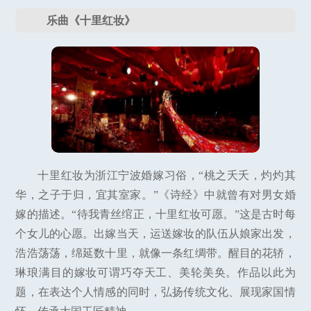
乐曲《十里红妆》
十里红妆为浙江宁波婚嫁习俗，“桃之夭夭，灼灼其
华，之子于归，宜其室家。”《诗经》中就曾有对男女婚
嫁的描述。“待我青丝绾正，十里红妆可愿。”这是古时每
个女儿的心愿。出嫁当天，运送嫁妆的队伍从娘家出发，
浩浩荡荡，绵延数十里，就像一条红绸带。醒目的花轿，
琳琅满目的嫁妆可谓巧夺天工、美轮美奂。作品以此为
题，在表达个人情感的同时，弘扬传统文化、展现家国情