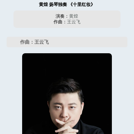
黄煌 扬琴独奏 《十里红妆》
演奏：
黄煌
作曲：
王云飞
作曲：王云飞