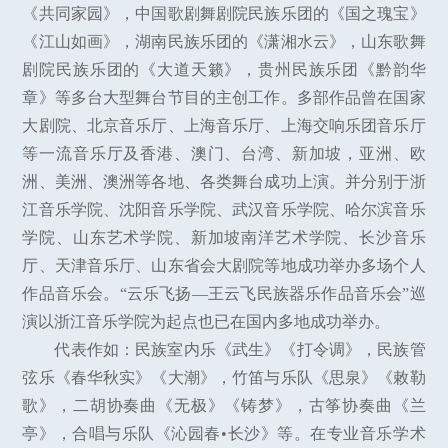
《共同家园》，中国歌剧舞剧院民族乐团的《国之瑰宝》
《江山如画》，湖南民族乐团的《潇湘水云》，山东歌舞
剧院民族乐团的《大道天籁》，贵州民族乐团《黔韵华
章》等多台大型舞台节目的主创工作。多部作品曾在国家
大剧院、北京音乐厅、上海音乐厅、上海交响乐团音乐厅
等一流音乐厅及香港、澳门、台湾、新加坡，亚洲、欧
洲、美洲、澳洲等各地、各类舞台成功上演。并分别于浙
江音乐学院、沈阳音乐学院、武汉音乐学院、哈尔滨音乐
学院、山东艺术学院、新加坡南洋艺术学院、长沙音乐
厅、天津音乐厅、山东省会大剧院等地成功举办多场个人
作品音乐会。“云乐飞扬—王云飞民族器乐作品音乐会”巡
演以浙江音乐学院为起点也已在国内多地成功举办。
代表作如：民族室内乐《武生》《打令调》，民族管
弦乐《春华秋实》《大潮》，竹笛与乐队《思泉》《敕勒
歌》，二胡协奏曲《无极》《铸梦》，古筝协奏曲《兰
亭》，合唱与乐队《沁园春•长沙》等。在专业音乐学术