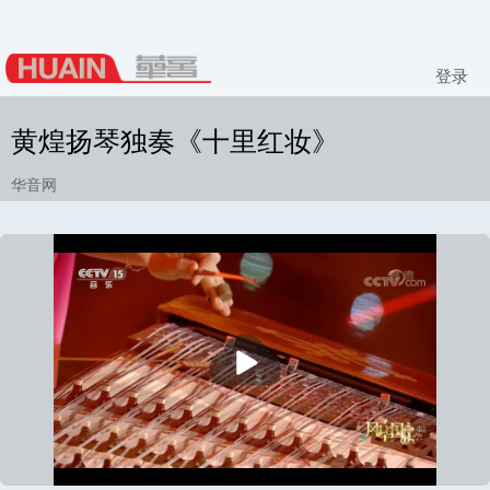
登录
黄煌扬琴独奏《十里红妆》
华音网
播
放