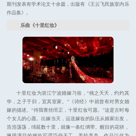
期刊发表有学术论文十余篇，出版有《王云飞民族室内乐
作品集》。
乐曲《十里红妆》
十里红妆为浙江宁波婚嫁习俗，“桃之夭夭，灼灼其
华，之子于归，宜其室家。”《诗经》中就曾有对男女婚
嫁的描述。“待我青丝绾正，十里红妆可愿。”这是古时每
个女儿的心愿。出嫁当天，运送嫁妆的队伍从娘家出发，
浩浩荡荡，绵延数十里，就像一条红绸带。醒目的花轿，
琳琅满目的嫁妆可谓巧夺天工、美轮美奂。作品以此为