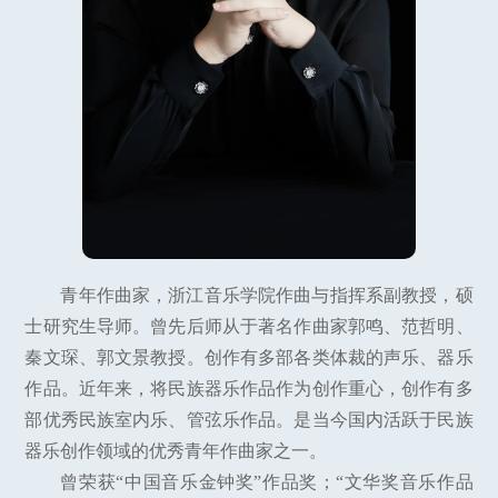
青年作曲家，浙江音乐学院作曲与指挥系副教授，硕
士研究生导师。曾先后师从于著名作曲家郭鸣、范哲明、
秦文琛、郭文景教授。创作有多部各类体裁的声乐、器乐
作品。近年来，将民族器乐作品作为创作重心，创作有多
部优秀民族室内乐、管弦乐作品。是当今国内活跃于民族
器乐创作领域的优秀青年作曲家之一。
曾荣获“中国音乐金钟奖”作品奖；“文华奖音乐作品