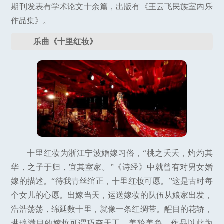
期刊发表有学术论文十余篇，出版有《王云飞民族室内乐
作品集》。
乐曲《十里红妆》
十里红妆为浙江宁波婚嫁习俗，“桃之夭夭，灼灼其
华，之子于归，宜其室家。”《诗经》中就曾有对男女婚
嫁的描述。“待我青丝绾正，十里红妆可愿。”这是古时每
个女儿的心愿。出嫁当天，运送嫁妆的队伍从娘家出发，
浩浩荡荡，绵延数十里，就像一条红绸带。醒目的花轿，
琳琅满目的嫁妆可谓巧夺天工、美轮美奂。作品以此为