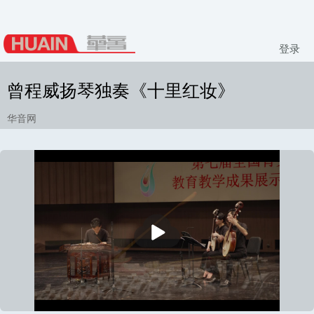
登录
曾程威扬琴独奏《十里红妆》
华音网
播
放