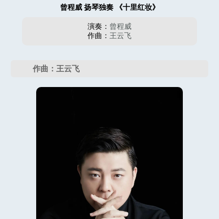
曾程威 扬琴独奏 《十里红妆》
演奏：
曾程威
作曲：
王云飞
作曲：王云飞