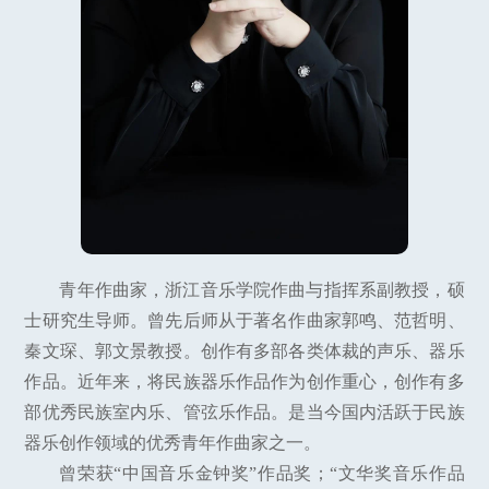
青年作曲家，浙江音乐学院作曲与指挥系副教授，硕
士研究生导师。曾先后师从于著名作曲家郭鸣、范哲明、
秦文琛、郭文景教授。创作有多部各类体裁的声乐、器乐
作品。近年来，将民族器乐作品作为创作重心，创作有多
部优秀民族室内乐、管弦乐作品。是当今国内活跃于民族
器乐创作领域的优秀青年作曲家之一。
曾荣获“中国音乐金钟奖”作品奖；“文华奖音乐作品