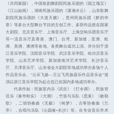
《共同家园》，中国歌剧舞剧院民族乐团的《国之瑰宝》
《江山如画》，湖南民族乐团的《潇湘水云》，山东歌舞
剧院民族乐团的《大道天籁》，贵州民族乐团《黔韵华
章》等多台大型舞台节目的主创工作。多部作品曾在国家
大剧院、北京音乐厅、上海音乐厅、上海交响乐团音乐厅
等一流音乐厅及香港、澳门、台湾、新加坡，亚洲、欧
洲、美洲、澳洲等各地、各类舞台成功上演。并分别于浙
江音乐学院、沈阳音乐学院、武汉音乐学院、哈尔滨音乐
学院、山东艺术学院、新加坡南洋艺术学院、长沙音乐
厅、天津音乐厅、山东省会大剧院等地成功举办多场个人
作品音乐会。“云乐飞扬—王云飞民族器乐作品音乐会”巡
演以浙江音乐学院为起点也已在国内多地成功举办。
代表作如：民族室内乐《武生》《打令调》，民族管
弦乐《春华秋实》《大潮》，竹笛与乐队《思泉》《敕勒
歌》，二胡协奏曲《无极》《铸梦》，古筝协奏曲《兰
亭》，合唱与乐队《沁园春•长沙》等。在专业音乐学术