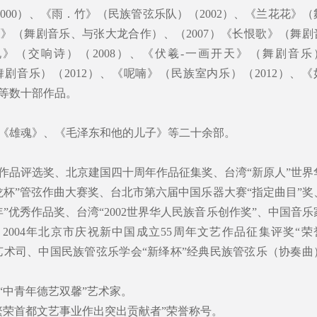
2000）、《雨．竹》（民族管弦乐队）（2002）、《兰花花》（
原》（舞剧音乐、与张大龙合作）、（2007）《长恨歌》（舞剧
说》（交响诗）（2008）、《伏羲-一画开天》（舞剧音乐
舞剧音乐）（2012）、《呢喃》（民族室内乐）（2012）、《
）等数十部作品。
《雄魂》、《毛泽东和他的儿子》等二十余部。
作品评选奖、北京建国四十周年作品征集奖、台湾“新原人”世界
龙杯”管弦作曲大赛奖、台北市第六届中国乐器大赛“指定曲目”奖
”优秀作品奖、台湾“2002世界华人民族音乐创作奖”、中国音乐
”、2004年北京市庆祝新中国成立55周年文艺作品征集评奖“荣
化部艺术司、中国民族管弦乐学会“新绎杯”经典民族管弦乐（协奏曲
为“中青年德艺双馨”艺术家。
“繁荣首都文艺事业作出突出贡献者”荣誉称号。