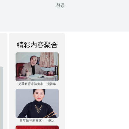
登录
精彩内容聚合
扬琴教育家演奏家：项祖华
青年扬琴演奏家——史玥