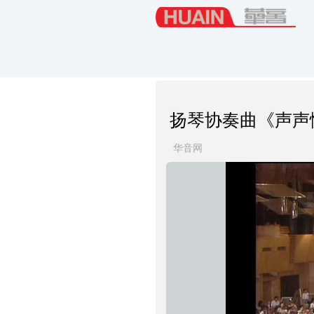
扬琴协奏曲《声声
华音网