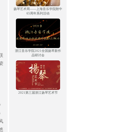
扬琴艺术周——上海音乐学院附中
65周年系列活动
浙江音乐学院2021全国扬琴新作
联
品研讨会
荣
2021第三届浙江扬琴艺术节
》
）
风
悠