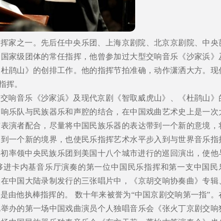
指挥家之一。先后任中央乐团、上海京剧院、北京京剧院、中央
个国家级团体的常任指挥，他曾参加过大型交响音乐《沙家浜》
《杜鹃山》的创排工作。他的指挥节拍准确，动作潇洒大方。现
指挥。
型交响音乐《沙家浜》及现代京剧《智取威虎山》、《杜鹃山》
交响乐队与民族器乐和声腔的结合，在中国戏曲艺术史上是一次
与表演者配合，尽量将中国民族乐器的表达带到一个新的意境，
高到一个新的境界，也使民乐指挥艺术水平步入到与世界音乐指
9年初率领中央民族乐团到美国十八个城市进行的巡回演出，使他
够进卡内基音乐厅演奏的第一位中国民乐指挥和第一支中国民
次在中国大陆录制发行的三张唱片中，《京胡交响协奏曲》专辑
是由他执棒指挥的。 数十年来被誉为“中国京剧交响第一指”。
此举办的第一场中国戏曲演员个人独唱音乐会《张火丁京剧交响