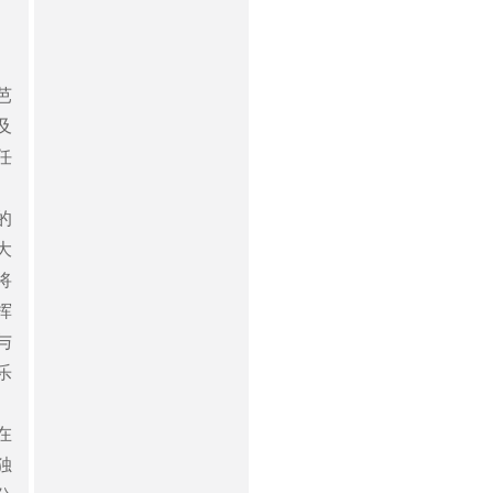
芭
及
任
的
大
将
挥
与
乐
、
在
独