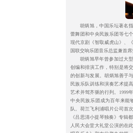
胡炳旭，中国乐坛著名
蕾舞团和中央民族乐团等七
现代京剧《智取威虎山》、
国联交响乐团音乐总监兼首席
胡炳旭早年曾参加过大
创编和排演工作，特别是将
的创新与发展。胡炳旭善于
民族乐队训练和演奏艺术提
艺术并驾齐驱的行列。199
中央民族乐团成为百年来能
队。荷兰飞利浦唱片公司首
《吕思清小提琴独奏》专辑都
人民大会堂大礼堂公演的在