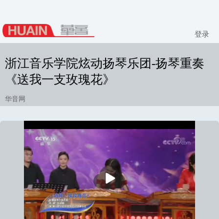
登录
浙江音乐学院炫动扬琴乐团-扬琴重奏
《送我一支玫瑰花》
华音网
播
放