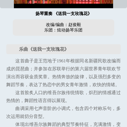
扬琴重奏 《送我一支玫瑰花》
改编/编曲：赵俊毅
乐团：炫动扬琴乐团
乐曲《送我一支玫瑰花》
这首曲子是王范地于1961年根据同名新疆民歌改编而
成的琵琶曲；并参加在苏联举行的第六届世界青年联欢节
演出而容获金质奖章。热情奔放的旋律，以及强烈多变的
舞蹈节奏，表达了热恋中的男女青年激情，欢快的情绪。
这首脍炙人口的维吾尔族传统情歌，炽烈的情感通过
热情的，舞蹈性语言得以展现。
曲调采用七声音阶的小调式，包含四个对称乐句，多
次运用就切分音型。
体现出维吾尔族舞蹈的典型节奏特征，充满激情，变