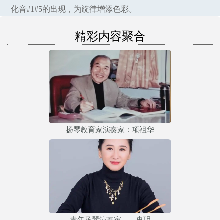
化音#1#5的出现，为旋律增添色彩。
精彩内容聚合
扬琴教育家演奏家：项祖华
青年扬琴演奏家——史玥