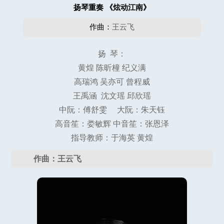
扬琴重奏 《炫动江南》
作曲：
王云飞
扬 琴：
黄煌 陈昕橦 纪义满
高瑞鸿 吴亦可 曾程威
王禹涵 沈文瑶 邱欣瑶
中阮：傅舒雯 大阮：朱天钰
高音笙：娄敏辉 中音笙：张恩泽
指导教师：于海英 黄煌
作曲：王云飞