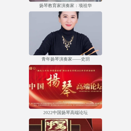
扬琴教育家演奏家：项祖华
青年扬琴演奏家——史玥
2022中国扬琴高端论坛