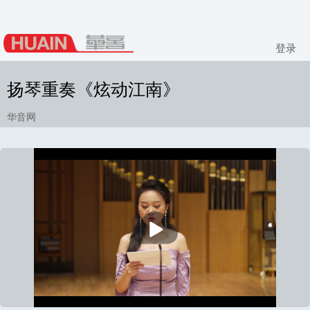
登录
扬琴重奏《炫动江南》
华音网
播
放