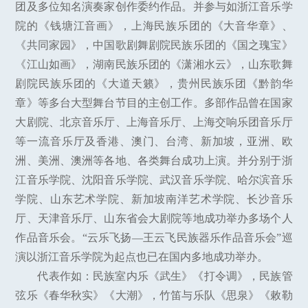
团及多位知名演奏家创作委约作品。并参与如浙江音乐学
院的《钱塘江音画》，上海民族乐团的《大音华章》、
《共同家园》，中国歌剧舞剧院民族乐团的《国之瑰宝》
《江山如画》，湖南民族乐团的《潇湘水云》，山东歌舞
剧院民族乐团的《大道天籁》，贵州民族乐团《黔韵华
章》等多台大型舞台节目的主创工作。多部作品曾在国家
大剧院、北京音乐厅、上海音乐厅、上海交响乐团音乐厅
等一流音乐厅及香港、澳门、台湾、新加坡，亚洲、欧
洲、美洲、澳洲等各地、各类舞台成功上演。并分别于浙
江音乐学院、沈阳音乐学院、武汉音乐学院、哈尔滨音乐
学院、山东艺术学院、新加坡南洋艺术学院、长沙音乐
厅、天津音乐厅、山东省会大剧院等地成功举办多场个人
作品音乐会。“云乐飞扬—王云飞民族器乐作品音乐会”巡
演以浙江音乐学院为起点也已在国内多地成功举办。
代表作如：民族室内乐《武生》《打令调》，民族管
弦乐《春华秋实》《大潮》，竹笛与乐队《思泉》《敕勒