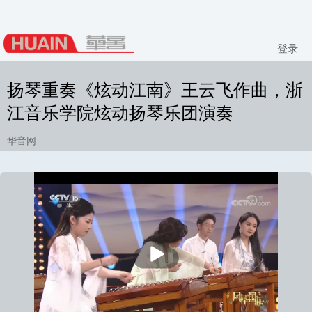
登录
扬琴重奏《炫动江南》王云飞作曲，浙
江音乐学院炫动扬琴乐团演奏
华音网
播
放