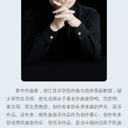
青年作曲家，浙江音乐学院作曲与指挥系副教授，硕
士研究生导师。曾先后师从于著名作曲家郭鸣、范哲明、
秦文琛、郭文景教授。创作有多部各类体裁的声乐、器乐
作品。近年来，将民族器乐作品作为创作重心，创作有多
部优秀民族室内乐、管弦乐作品。是当今国内活跃于民族