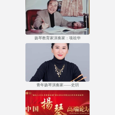
扬琴教育家演奏家：项祖华
青年扬琴演奏家——史玥