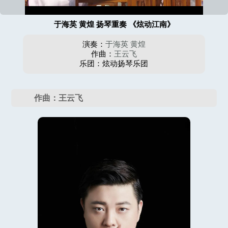
于海英 黄煌 扬琴重奏 《炫动江南》
演奏：
于海英
黄煌
作曲：
王云飞
乐团：炫动扬琴乐团
作曲：王云飞