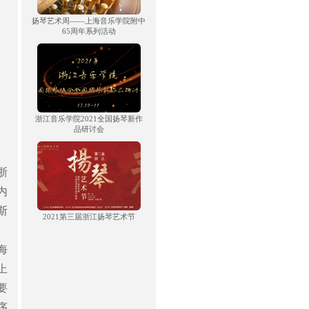
扬琴艺术周——上海音乐学院附中
65周年系列活动
浙江音乐学院2021全国扬琴新作
品研讨会
浙
内
斯
2021第三届浙江扬琴艺术节
海
上
要
序