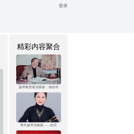
登录
精彩内容聚合
扬琴教育家演奏家：项祖华
青年扬琴演奏家——史玥