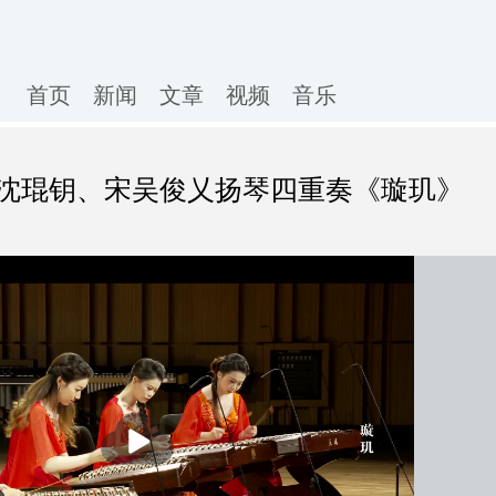
首页
新闻
文章
视频
音乐
沈琨钥、宋吴俊乂扬琴四重奏《璇玑》
播
放