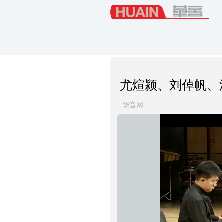
尤煊颍、刘倬帆、
华音网