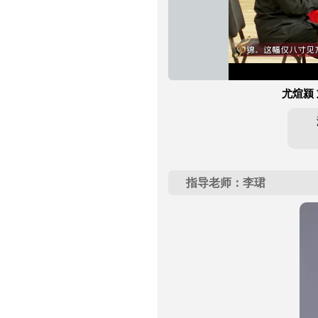
尤煊颍
指导老师：李珺