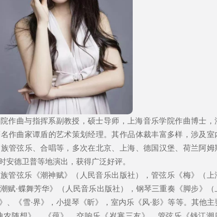
学院作曲与指挥系副教授，硕士导师，上海音乐学院作曲博士，
著名作曲家谭盾的艺术策划经理。其作品体裁丰富多样，涉及室
民族管弦乐、合唱等，多次在北京、上海、德国汉堡、荷兰阿姆
时安德卫普等地演出，获得广泛好评。
民族管弦乐《潮神赋》（人民音乐出版社），管弦乐《梅》（上
潮赋·蝶舞芳华》（人民音乐出版社），钢琴三重奏《脚步》（
》、《雪·界》，小提琴《昕》，室内乐《风·影》等等。其他主
神农随想》、《蕴》，交响乐《岁寒三友》，管弦乐《钱江潮