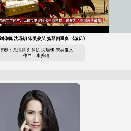
 刘倬帆 沈琨钥 宋吴俊乂 扬琴四重奏 《璇玑》
演奏：
尤煊颍
刘倬帆 沈琨钥 宋吴俊乂
作曲：李姜嘟