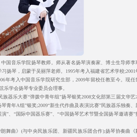
，中国音乐学院扬琴教师。师从著名扬琴演奏家、博士生导师李
习扬琴，启蒙于吴丽萍老师。1995年考入福建省艺术学校;2001
06年考入中国音乐学院研究生部，2009年留校任教至今。现任
弦乐学会扬琴专业委员会理事。
全国民族器乐大赛“弹拨中青年组”扬琴银奖2008文化部第三届文华艺
琴青年A组”银奖;2009“新生代作曲及表演比赛”民族器乐独奏、
演”、“国际中国器乐赛”、“中国扬琴艺术节暨全国扬琴邀请赛”
r)《伊朗舞曲》(与中央民族乐团、新疆民族乐团合作);扬琴协奏曲《