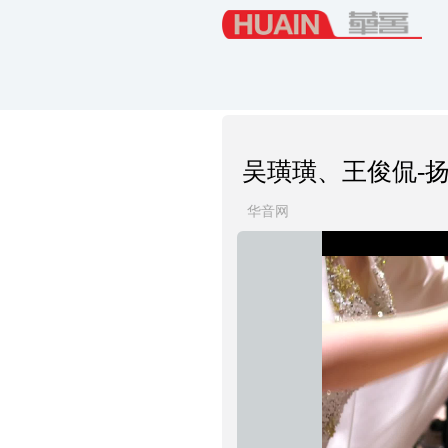
吴璜璜、王俊侃-
华音网