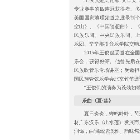
王俊侃是文化部“文华奖
专业赛事的四连冠获得者。
美国国家地理频道之邀录制
空山》、《中国随想曲》、
民族乐团、中央民族乐团、
乐团、辛辛那提音乐学院交响
2015年王俊侃受邀在
乐会，获得好评。他曾先后
民族吹管乐专场讲座；受邀担
国民族管弦乐学会北京竹笛邀
“王俊侃的演奏为苍劲如
乐曲《夏·莲》
夏日炎炎，蝉鸣吟吟，荷
材广东汉乐《出水莲》发展而
润饰，曲调高洁淡雅、韵味隽