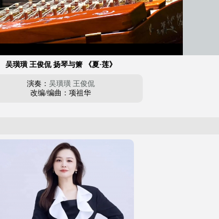
吴璜璜 王俊侃 扬琴与箫 《夏·莲》
演奏：
吴璜璜
王俊侃
改编/编曲：项祖华