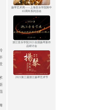
扬琴艺术周——上海音乐学院附中
65周年系列活动
浙江音乐学院2021全国扬琴新作
品研讨会
玲
年
世
术
2021第三届浙江扬琴艺术节
新
指
舞