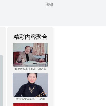
登录
精彩内容聚合
扬琴教育家演奏家：项祖华
青年扬琴演奏家——史玥