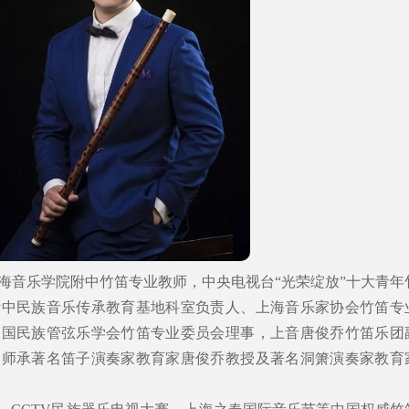
海音乐学院附中竹笛专业教师，中央电视台“光荣绽放”十大青年
附中民族音乐传承教育基地科室负责人、上海音乐家协会竹笛专
中国民族管弦乐学会竹笛专业委员会理事，上音唐俊乔竹笛乐团
。师承著名笛子演奏家教育家唐俊乔教授及著名洞箫演奏家教育