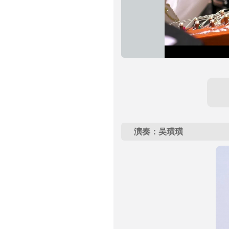
演奏：吴璜璜