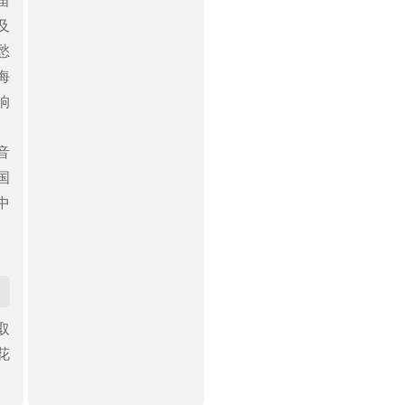
笛
及
愁
海
响
音
国
中
取
花