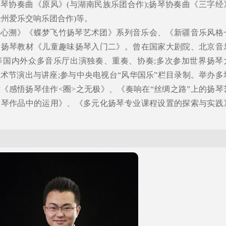
扬琴协奏曲《原风》(与湖南民族乐团合作);扬琴协奏曲《三字经
徐州爱乐交响乐团合作)等。
《心溯》《蝶梦飞竹扬琴艺术团》系列音乐会、《新疆音乐风格
写扬琴教材《儿童趣味扬琴入门二》。曾在国家大剧院、北京音
LY等国内外众多音乐厅出演独奏、重奏、协奏;多次参加世界扬琴
术节演出与讲座;参与中央电视台“风华国乐”栏目录制。举办多
《感悟扬琴佳作<圈>之无极》、《奏响在“丝绸之路”上的扬琴
扬琴作品中的运用》、《多元化扬琴专业课程设置的探索与实践