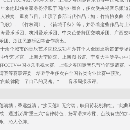
”、CCTV民族器乐电视大赛、上海之春国际音乐节等中国权威竹
多年来他以独奏家身份活跃于国内外舞台，多次受央视音乐频道
个人独奏、重奏节目。出演了多部当代作品：如：竹笛协奏曲《
《飞歌》、《竹枝词》、《笛域千秋》等，并带着这些作品与上
上海爱乐乐团、杭州爱乐乐团、中央芭蕾舞团交响乐团、广西交
乐团、浙江民族乐团等合作演出。
全国十余个城市的音乐艺术院校成功举办其个人全国巡演笛箫专场
在中华艺术宫、上海大宁剧院、上海图书馆、宁夏大学等举办中
任CCTV中国器乐电视大赛、上海之春国际音乐节竹笛邀请赛、
请赛等赛事评委；培养学生多次在全国各类专业比赛中获奖。
歌的旋律附上了自己的灵魂。”——音乐周报乐评。
莲满塘，香远益清，“接天莲叶无穷碧，映日荷花别样红。”此曲
成，通过汉调“重三六”音律特色，扬琴滑抹吟揉、点线有致的加
永、沁人心牌。