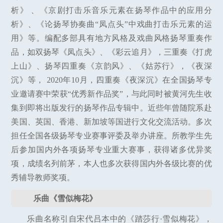
析》 、《京剧打击乐音乐元素在扬琴作品中的应用分
析》、《论扬琴协奏曲“凤点头”中戏曲打击乐元素的运
用》等。编配多部具有地方风格及戏曲风格扬琴重奏作
品，如双扬琴《凤点头》、《彩云追月》，三重奏《打虎
上山》、扬琴四重奏《京韵风》、《姑苏行》，《夜深
沉》等， 2020年10月，四重奏《夜深沉》在全国扬琴专
业邀请赛中荣获“优秀新作品奖”，与此同时被黄河先生收
集到即将出版发行的扬琴作品专辑中。近些年曾随院系赴
美国、英国、香港、新加坡等国进行文化交流活动。多次
担任全国各级扬琴专业赛事评委及举办讲座。所教学生先
后参加国内外各项扬琴专业重大赛事，获得诸多优异奖
项，成绩名列前茅，本人也多次获得国内外各级比赛的优
秀辅导教师奖项。
乐曲《雪似梅花》
乐曲名称引自宋代吕本中的《踏莎行·雪似梅花》，