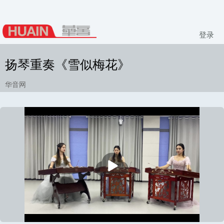
登录
扬琴重奏《雪似梅花》
华音网
播
放