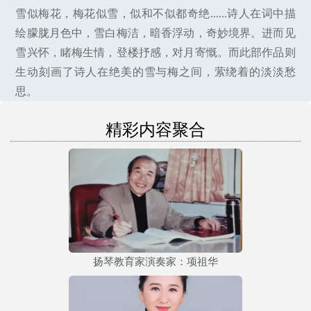
雪似梅花，梅花似雪，似和不似都奇绝......诗人在词中描
绘朦胧月色中，雪白梅洁，暗香浮动，奇妙境界。进而见
雪兴怀，睹梅生情，登楼抒感，对月寄慨。而此部作品则
生动刻画了诗人在绝美的雪与梅之间，萦绕着的淡淡愁
思。
精彩内容聚合
扬琴教育家演奏家：项祖华